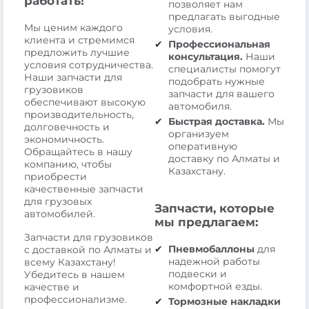
работать!
позволяет нам
предлагать выгодные
Мы ценим каждого
условия.
клиента и стремимся
Профессиональная
предложить лучшие
консультация.
Наши
условия сотрудничества.
специалисты помогут
Наши запчасти для
подобрать нужные
грузовиков
запчасти для вашего
обеспечивают высокую
автомобиля.
производительность,
Быстрая доставка.
Мы
долговечность и
организуем
экономичность.
оперативную
Обращайтесь в нашу
доставку по Алматы и
компанию, чтобы
Казахстану.
приобрести
качественные запчасти
для грузовых
Запчасти, которые
автомобилей.
мы предлагаем:
Запчасти для грузовиков
Пневмобаллоны
для
с доставкой по Алматы и
надежной работы
всему Казахстану!
подвески и
Убедитесь в нашем
комфортной езды.
качестве и
профессионализме.
Тормозные накладки