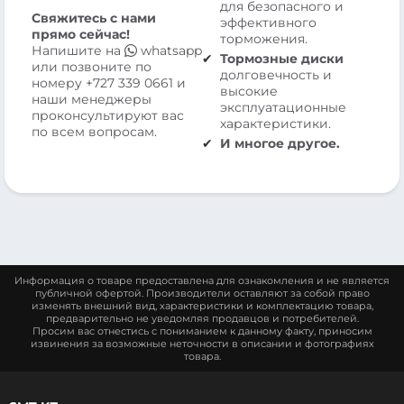
для безопасного и
Свяжитесь с нами
эффективного
прямо сейчас!
торможения.
Напишите на
whatsapp
Тормозные диски
или позвоните по
долговечность и
номеру
+727 339 0661
и
высокие
наши менеджеры
эксплуатационные
проконсультируют вас
характеристики.
по всем вопросам.
И многое другое.
Информация о товаре предоставлена для ознакомления и не является
публичной офертой. Производители оставляют за собой право
изменять внешний вид, характеристики и комплектацию товара,
предварительно не уведомляя продавцов и потребителей.
Просим вас отнестись с пониманием к данному факту, приносим
извинения за возможные неточности в описании и фотографиях
товара.