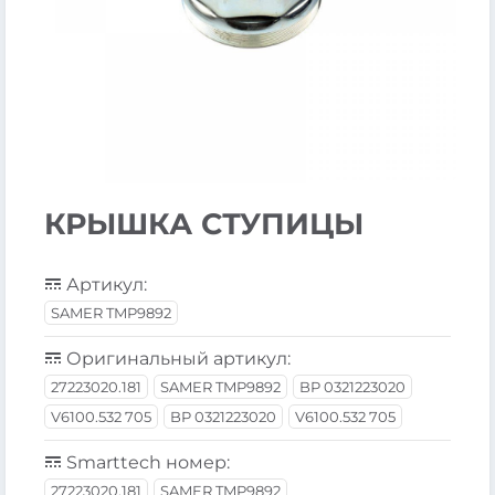
КРЫШКА СТУПИЦЫ
Артикул:
SAMER TMP9892
Оригинальный артикул:
27223020.181
SAMER TMP9892
BP 0321223020
V6100.532 705
BP 0321223020
V6100.532 705
Smarttech номер:
27223020.181
SAMER TMP9892