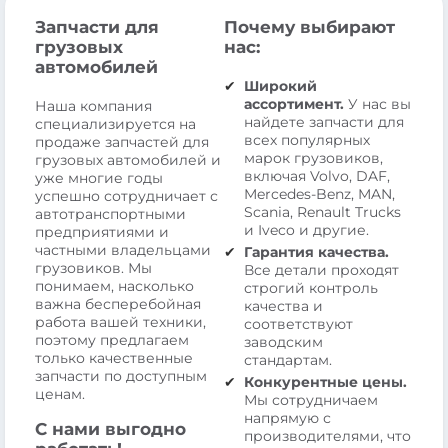
Запчасти для
Почему выбирают
грузовых
нас:
автомобилей
Широкий
ассортимент.
У нас вы
Наша компания
найдете запчасти для
специализируется на
всех популярных
продаже запчастей для
марок грузовиков,
грузовых автомобилей и
включая Volvo, DAF,
уже многие годы
Mercedes-Benz, MAN,
успешно сотрудничает с
Scania, Renault Trucks
автотранспортными
и Iveco и другие.
предприятиями и
частными владельцами
Гарантия качества.
грузовиков. Мы
Все детали проходят
понимаем, насколько
строгий контроль
важна бесперебойная
качества и
работа вашей техники,
соответствуют
поэтому предлагаем
заводским
только качественные
стандартам.
запчасти по доступным
Конкурентные цены.
ценам.
Мы сотрудничаем
напрямую с
С нами выгодно
производителями, что