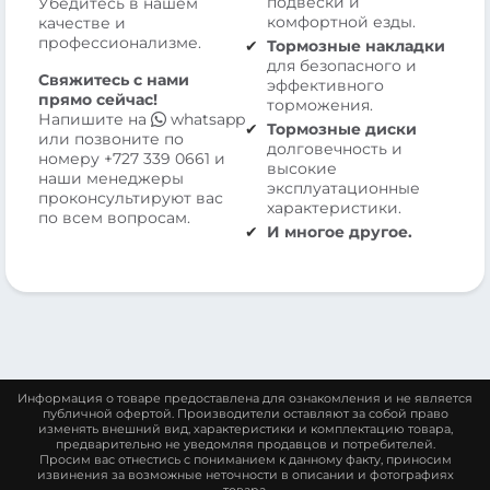
подвески и
Убедитесь в нашем
комфортной езды.
качестве и
профессионализме.
Тормозные накладки
для безопасного и
Свяжитесь с нами
эффективного
прямо сейчас!
торможения.
Напишите на
whatsapp
Тормозные диски
или позвоните по
долговечность и
номеру
+727 339 0661
и
высокие
наши менеджеры
эксплуатационные
проконсультируют вас
характеристики.
по всем вопросам.
И многое другое.
Информация о товаре предоставлена для ознакомления и не является
публичной офертой. Производители оставляют за собой право
изменять внешний вид, характеристики и комплектацию товара,
предварительно не уведомляя продавцов и потребителей.
Просим вас отнестись с пониманием к данному факту, приносим
извинения за возможные неточности в описании и фотографиях