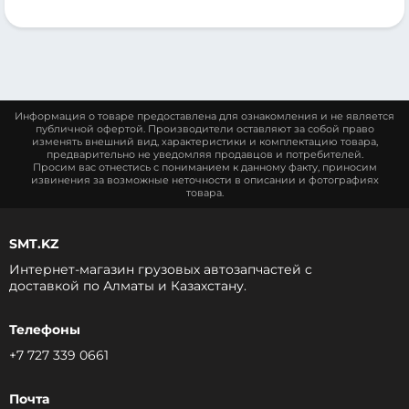
Информация о товаре предоставлена для ознакомления и не является
публичной офертой. Производители оставляют за собой право
изменять внешний вид, характеристики и комплектацию товара,
предварительно не уведомляя продавцов и потребителей.
Просим вас отнестись с пониманием к данному факту, приносим
извинения за возможные неточности в описании и фотографиях
товара.
SMT.KZ
Интернет-магазин грузовых автозапчастей c
доставкой по Алматы и Казахстану.
Телефоны
+7 727 339 0661
Почта