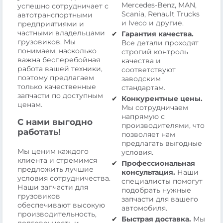
Mercedes-Benz, MAN,
успешно сотрудничает с
Scania, Renault Trucks
автотранспортными
и Iveco и другие.
предприятиями и
частными владельцами
Гарантия качества.
грузовиков. Мы
Все детали проходят
понимаем, насколько
строгий контроль
важна бесперебойная
качества и
работа вашей техники,
соответствуют
поэтому предлагаем
заводским
только качественные
стандартам.
запчасти по доступным
Конкурентные цены.
ценам.
Мы сотрудничаем
напрямую с
С нами выгодно
производителями, что
работать!
позволяет нам
предлагать выгодные
Мы ценим каждого
условия.
клиента и стремимся
Профессиональная
предложить лучшие
консультация.
Наши
условия сотрудничества.
специалисты помогут
Наши запчасти для
подобрать нужные
грузовиков
запчасти для вашего
обеспечивают высокую
автомобиля.
производительность,
Быстрая доставка.
Мы