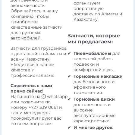
долговечность и
организуем
экономичность.
оперативную
Обращайтесь в нашу
доставку по Алматы и
компанию, чтобы
Казахстану.
приобрести
качественные запчасти
для грузовых
Запчасти, которые
автомобилей.
мы предлагаем:
Запчасти для грузовиков
Пневмобаллоны
для
с доставкой по Алматы и
надежной работы
всему Казахстану!
подвески и
Убедитесь в нашем
комфортной езды.
качестве и
профессионализме.
Тормозные накладки
для безопасного и
Свяжитесь с нами
эффективного
прямо сейчас!
торможения.
Напишите на
whatsapp
Тормозные диски
или позвоните по
долговечность и
номеру
+727 339 0661
и
высокие
наши менеджеры
эксплуатационные
проконсультируют вас
характеристики.
по всем вопросам.
И многое другое.