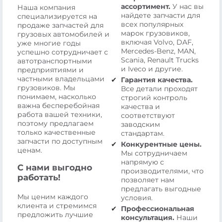
ассортимент.
У нас вы
Наша компания
найдете запчасти для
специализируется на
всех популярных
продаже запчастей для
марок грузовиков,
грузовых автомобилей и
включая Volvo, DAF,
уже многие годы
Mercedes-Benz, MAN,
успешно сотрудничает с
Scania, Renault Trucks
автотранспортными
и Iveco и другие.
предприятиями и
частными владельцами
Гарантия качества.
грузовиков. Мы
Все детали проходят
понимаем, насколько
строгий контроль
важна бесперебойная
качества и
работа вашей техники,
соответствуют
поэтому предлагаем
заводским
только качественные
стандартам.
запчасти по доступным
Конкурентные цены.
ценам.
Мы сотрудничаем
напрямую с
С нами выгодно
производителями, что
работать!
позволяет нам
предлагать выгодные
Мы ценим каждого
условия.
клиента и стремимся
Профессиональная
предложить лучшие
консультация.
Наши