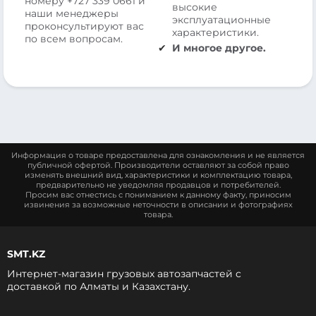
номеру
+727 339 0661
и
высокие
наши менеджеры
эксплуатационные
проконсультируют вас
характеристики.
по всем вопросам.
И многое другое.
Информация о товаре предоставлена для ознакомления и не является
публичной офертой. Производители оставляют за собой право
изменять внешний вид, характеристики и комплектацию товара,
предварительно не уведомляя продавцов и потребителей.
Просим вас отнестись с пониманием к данному факту, приносим
извинения за возможные неточности в описании и фотографиях
товара.
SMT.KZ
Интернет-магазин грузовых автозапчастей c
доставкой по Алматы и Казахстану.