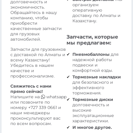
долговечность и
организуем
экономичность.
оперативную
Обращайтесь в нашу
доставку по Алматы и
компанию, чтобы
Казахстану.
приобрести
качественные запчасти
для грузовых
Запчасти, которые
автомобилей.
мы предлагаем:
Запчасти для грузовиков
Пневмобаллоны
для
с доставкой по Алматы и
надежной работы
всему Казахстану!
подвески и
Убедитесь в нашем
комфортной езды.
качестве и
профессионализме.
Тормозные накладки
для безопасного и
Свяжитесь с нами
эффективного
прямо сейчас!
торможения.
Напишите на
whatsapp
Тормозные диски
или позвоните по
долговечность и
номеру
+727 339 0661
и
высокие
наши менеджеры
эксплуатационные
проконсультируют вас
характеристики.
по всем вопросам.
И многое другое.