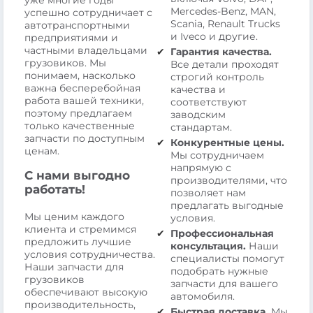
уже многие годы
Mercedes-Benz, MAN,
успешно сотрудничает с
Scania, Renault Trucks
автотранспортными
и Iveco и другие.
предприятиями и
частными владельцами
Гарантия качества.
грузовиков. Мы
Все детали проходят
понимаем, насколько
строгий контроль
важна бесперебойная
качества и
работа вашей техники,
соответствуют
поэтому предлагаем
заводским
только качественные
стандартам.
запчасти по доступным
Конкурентные цены.
ценам.
Мы сотрудничаем
напрямую с
С нами выгодно
производителями, что
работать!
позволяет нам
предлагать выгодные
Мы ценим каждого
условия.
клиента и стремимся
Профессиональная
предложить лучшие
консультация.
Наши
условия сотрудничества.
специалисты помогут
Наши запчасти для
подобрать нужные
грузовиков
запчасти для вашего
обеспечивают высокую
автомобиля.
производительность,
Быстрая доставка.
Мы