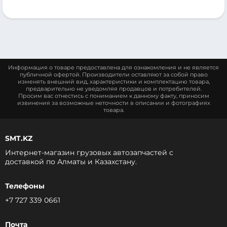
Информация о товаре предоставлена для ознакомления и не является
публичной офертой. Производители оставляют за собой право
изменять внешний вид, характеристики и комплектацию товара,
предварительно не уведомляя продавцов и потребителей.
Просим вас отнестись с пониманием к данному факту, приносим
извинения за возможные неточности в описании и фотографиях
товара.
SMT.KZ
Интернет-магазин грузовых автозапчастей c
доставкой по Алматы и Казахстану.
Телефоны
+7 727 339 0661
Почта