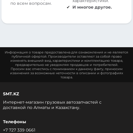
характеристики.
по всем вопросам.
И многое другое.
Информация о товаре предоставлена для ознакомления и не является
публичной офертой. Производители оставляют за собой право
изменять внешний вид, характеристики и комплектацию товара,
предварительно не уведомляя продавцов и потребителей.
Просим вас отнестись с пониманием к данному факту, приносим
извинения за возможные неточности в описании и фотографиях
товара.
SMT.KZ
Интернет-магазин грузовых автозапчастей c
доставкой по Алматы и Казахстану.
Телефоны
+7 727 339 0661