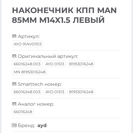
НАКОНЕЧНИК КПП MAN
85MM M14X1.5 ЛЕВЫЙ
Артикул:
AYD 91AV01513
Оригинальный артикул:
66016248.003
AYD 01513
81953016248
MN 81953016248
Smarttech номер:
66016248.003
AYD 01513
81953016248
Аналог номер:
66016248
Бренд:
ayd