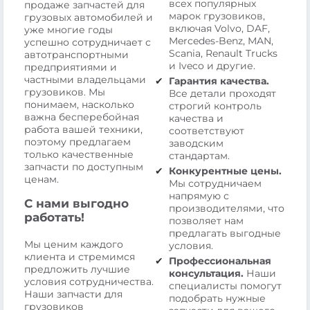
всех популярных
продаже запчастей для
марок грузовиков,
грузовых автомобилей и
включая Volvo, DAF,
уже многие годы
Mercedes-Benz, MAN,
успешно сотрудничает с
Scania, Renault Trucks
автотранспортными
и Iveco и другие.
предприятиями и
частными владельцами
Гарантия качества.
грузовиков. Мы
Все детали проходят
понимаем, насколько
строгий контроль
важна бесперебойная
качества и
работа вашей техники,
соответствуют
поэтому предлагаем
заводским
только качественные
стандартам.
запчасти по доступным
Конкурентные цены.
ценам.
Мы сотрудничаем
напрямую с
С нами выгодно
производителями, что
работать!
позволяет нам
предлагать выгодные
Мы ценим каждого
условия.
клиента и стремимся
Профессиональная
предложить лучшие
консультация.
Наши
условия сотрудничества.
специалисты помогут
Наши запчасти для
подобрать нужные
грузовиков