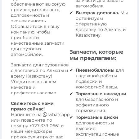
запчасти для вашего
обеспечивают высокую
автомобиля.
производительность,
Быстрая доставка.
Мы
долговечность и
организуем
экономичность.
оперативную
Обращайтесь в нашу
доставку по Алматы и
компанию, чтобы
Казахстану.
приобрести
качественные запчасти
для грузовых
Запчасти, которые
автомобилей.
мы предлагаем:
Запчасти для грузовиков
Пневмобаллоны
для
с доставкой по Алматы и
надежной работы
всему Казахстану!
подвески и
Убедитесь в нашем
комфортной езды.
качестве и
профессионализме.
Тормозные накладки
для безопасного и
Свяжитесь с нами
эффективного
прямо сейчас!
торможения.
Напишите на
whatsapp
Тормозные диски
или позвоните по
долговечность и
номеру
+727 339 0661
и
высокие
наши менеджеры
эксплуатационные
проконсультируют вас