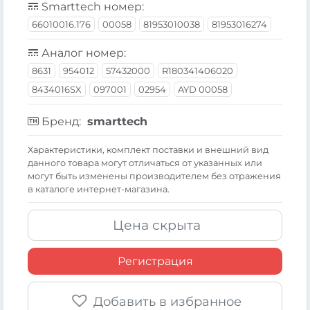
Smarttech номер:
66010016.176
00058
81953010038
81953016274
Аналог номер:
8631
954012
57432000
R180341406020
8434016SX
097001
02954
AYD 00058
Бренд:
smarttech
Xарактеристики, комплект поставки и внешний вид
данного товара могут отличаться от указанных или
могут быть изменены производителем без отражения
в каталоге интернет-магазина.
Цена скрыта
Регистрация
Добавить в избранное