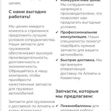
Конкурентные цены.
ценам.
Мы сотрудничаем
напрямую с
С нами выгодно
производителями, что
работать!
позволяет нам
предлагать выгодные
Мы ценим каждого
условия.
клиента и стремимся
Профессиональная
предложить лучшие
консультация.
Наши
условия сотрудничества.
специалисты помогут
Наши запчасти для
подобрать нужные
грузовиков
запчасти для вашего
обеспечивают высокую
автомобиля.
производительность,
Быстрая доставка.
Мы
долговечность и
организуем
экономичность.
оперативную
Обращайтесь в нашу
доставку по Алматы и
компанию, чтобы
Казахстану.
приобрести
качественные запчасти
для грузовых
Запчасти, которые
автомобилей.
мы предлагаем:
Запчасти для грузовиков
Пневмобаллоны
для
с доставкой по Алматы и
надежной работы
всему Казахстану!