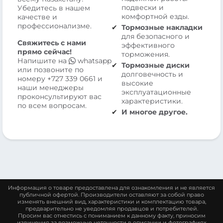
подвески и
Убедитесь в нашем
комфортной езды.
качестве и
профессионализме.
Тормозные накладки
для безопасного и
Свяжитесь с нами
эффективного
прямо сейчас!
торможения.
Напишите на
whatsapp
Тормозные диски
или позвоните по
долговечность и
номеру
+727 339 0661
и
высокие
наши менеджеры
эксплуатационные
проконсультируют вас
характеристики.
по всем вопросам.
И многое другое.
Информация о товаре предоставлена для ознакомления и не является
публичной офертой. Производители оставляют за собой право
изменять внешний вид, характеристики и комплектацию товара,
предварительно не уведомляя продавцов и потребителей.
Просим вас отнестись с пониманием к данному факту, приносим
извинения за возможные неточности в описании и фотографиях