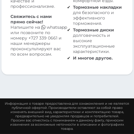
комфортной езды.
качестве и
профессионализме.
Тормозные накладки
для безопасного и
Свяжитесь с нами
эффективного
прямо сейчас!
торможения.
Напишите на
whatsapp
Тормозные диски
или позвоните по
долговечность и
номеру
+727 339 0661
и
высокие
наши менеджеры
эксплуатационные
проконсультируют вас
характеристики.
по всем вопросам.
И многое другое.
Информация о товаре предоставлена для ознакомления и не является
публичной офертой. Производители оставляют за собой право
изменять внешний вид, характеристики и комплектацию товара,
предварительно не уведомляя продавцов и потребителей.
Просим вас отнестись с пониманием к данному факту, приносим
извинения за возможные неточности в описании и фотографиях
товара.