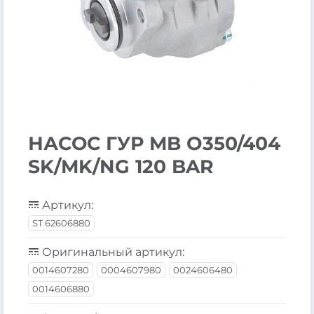
НАСОС ГУР MB O350/404
SK/MK/NG 120 BAR
Артикул:
ST 62606880
Оригинальный артикул:
0014607280
0004607980
0024606480
0014606880