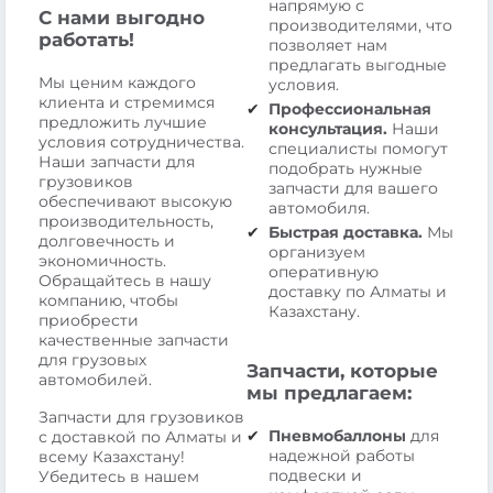
напрямую с
С нами выгодно
производителями, что
работать!
позволяет нам
предлагать выгодные
Мы ценим каждого
условия.
клиента и стремимся
Профессиональная
предложить лучшие
консультация.
Наши
условия сотрудничества.
специалисты помогут
Наши запчасти для
подобрать нужные
грузовиков
запчасти для вашего
обеспечивают высокую
автомобиля.
производительность,
Быстрая доставка.
Мы
долговечность и
организуем
экономичность.
оперативную
Обращайтесь в нашу
доставку по Алматы и
компанию, чтобы
Казахстану.
приобрести
качественные запчасти
для грузовых
Запчасти, которые
автомобилей.
мы предлагаем:
Запчасти для грузовиков
Пневмобаллоны
для
с доставкой по Алматы и
надежной работы
всему Казахстану!
подвески и
Убедитесь в нашем