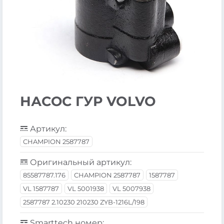
НАСОС ГУР VOLVO
Артикул:
CHAMPION 2587787
Оригинальный артикул:
85587787.176
CHAMPION 2587787
1587787
VL 1587787
VL 5001938
VL 5007938
2587787 2.10230 210230 ZYB-1216L/198
Smarttech номер: