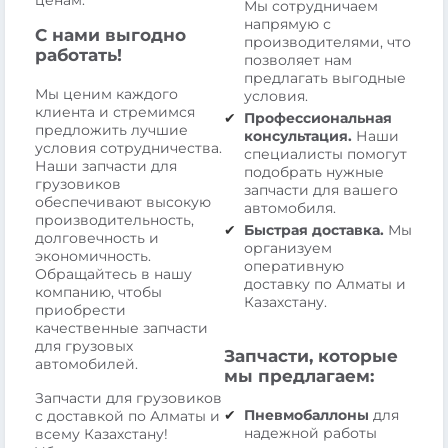
ценам.
Мы сотрудничаем
напрямую с
С нами выгодно
производителями, что
работать!
позволяет нам
предлагать выгодные
Мы ценим каждого
условия.
клиента и стремимся
Профессиональная
предложить лучшие
консультация.
Наши
условия сотрудничества.
специалисты помогут
Наши запчасти для
подобрать нужные
грузовиков
запчасти для вашего
обеспечивают высокую
автомобиля.
производительность,
Быстрая доставка.
Мы
долговечность и
организуем
экономичность.
оперативную
Обращайтесь в нашу
доставку по Алматы и
компанию, чтобы
Казахстану.
приобрести
качественные запчасти
для грузовых
Запчасти, которые
автомобилей.
мы предлагаем:
Запчасти для грузовиков
Пневмобаллоны
для
с доставкой по Алматы и
надежной работы
всему Казахстану!