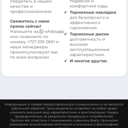
подвески и
Убедитесь в нашем
комфортной езды.
качестве и
профессионализме.
Тормозные накладки
для безопасного и
Свяжитесь с нами
эффективного
прямо сейчас!
торможения.
Напишите на
whatsapp
Тормозные диски
или позвоните по
долговечность и
номеру
+727 339 0661
и
высокие
наши менеджеры
эксплуатационные
проконсультируют вас
характеристики.
по всем вопросам.
И многое другое.
Информация о товаре предоставлена для ознакомления и не является
публичной офертой. Производители оставляют за собой право
изменять внешний вид, характеристики и комплектацию товара,
предварительно не уведомляя продавцов и потребителей.
Просим вас отнестись с пониманием к данному факту, приносим
извинения за возможные неточности в описании и фотографиях