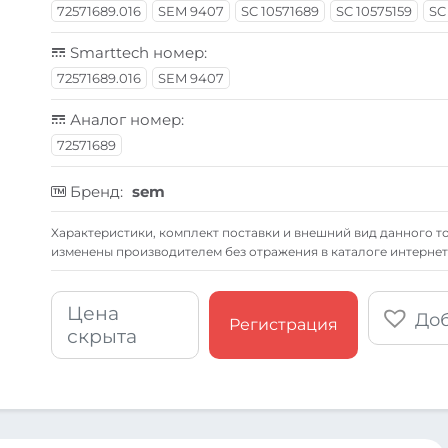
72571689.016
SEM 9407
SC 10571689
SC 10575159
SC
Smarttech номер:
72571689.016
SEM 9407
Аналог номер:
72571689
Бренд:
sem
Xарактеристики, комплект поставки и внешний вид данного то
изменены производителем без отражения в каталоге интернет
Цена
Доб
Регистрация
скрыта