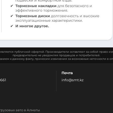
подвески и комфортной езды.
Тормозные накладки
для безопасного и
эффективного торможения.
Тормозные диски
долговечность и высокие
эксплуатационные характеристики.
И многое другое.
является публичной офертой. Производители оставляют за собой право из
предварительно не уведомляя продавцов и потребителей.
манием к данному факту, приносим извинения за возможные неточности в оп
Почта
0661
info@smt.kz
грузовых авто в Алматы