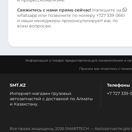
Свяжитесь с нами прямо сейчас!
Напишите на
whatsapp
или позвоните по номеру
+727 339 0661
и наши менеджеры проконсультируют вас по
всем вопросам.
Информация о товаре предоставлена для ознакомления и не 
Просим вас отнестись с пони
SMT.KZ
Телефоны
Интернет-магазин грузовых
+7 727 339 
автозапчастей c доставкой по Алматы
и Казахстану.
Все права защищены, 2026 SMARTTECH — Автозапчасти для 