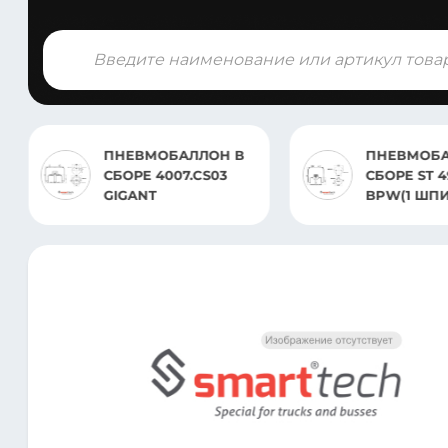
Поиск
товаров
ПНЕВМОБАЛЛОН В
ПОДШИПН
СБОРЕ ST 4960.CS
85X150X30,
BPW(1 ШПИЛЬ 1
ВОЗД)