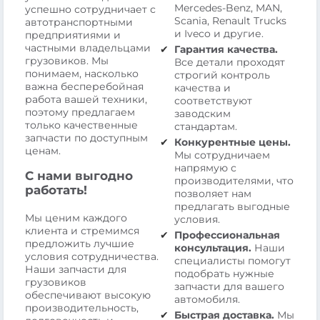
Mercedes-Benz, MAN,
успешно сотрудничает с
Scania, Renault Trucks
автотранспортными
и Iveco и другие.
предприятиями и
частными владельцами
Гарантия качества.
грузовиков. Мы
Все детали проходят
понимаем, насколько
строгий контроль
важна бесперебойная
качества и
работа вашей техники,
соответствуют
поэтому предлагаем
заводским
только качественные
стандартам.
запчасти по доступным
Конкурентные цены.
ценам.
Мы сотрудничаем
напрямую с
С нами выгодно
производителями, что
работать!
позволяет нам
предлагать выгодные
Мы ценим каждого
условия.
клиента и стремимся
Профессиональная
предложить лучшие
консультация.
Наши
условия сотрудничества.
специалисты помогут
Наши запчасти для
подобрать нужные
грузовиков
запчасти для вашего
обеспечивают высокую
автомобиля.
производительность,
Быстрая доставка.
Мы