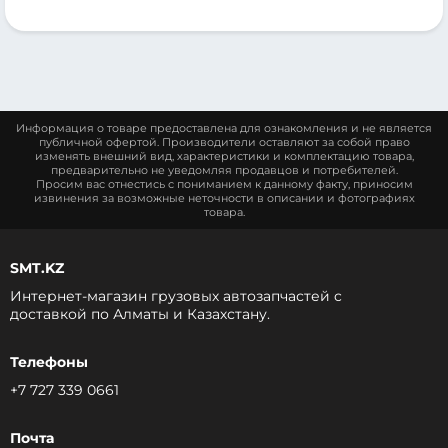
Информация о товаре предоставлена для ознакомления и не является
публичной офертой. Производители оставляют за собой право
изменять внешний вид, характеристики и комплектацию товара,
предварительно не уведомляя продавцов и потребителей.
Просим вас отнестись с пониманием к данному факту, приносим
извинения за возможные неточности в описании и фотографиях
товара.
SMT.KZ
Интернет-магазин грузовых автозапчастей c
доставкой по Алматы и Казахстану.
Телефоны
+7 727 339 0661
Почта