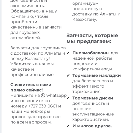
долговечность и
организуем
экономичность.
оперативную
Обращайтесь в нашу
доставку по Алматы и
компанию, чтобы
Казахстану.
приобрести
качественные запчасти
для грузовых
Запчасти, которые
автомобилей.
мы предлагаем:
Запчасти для грузовиков
Пневмобаллоны
для
с доставкой по Алматы и
надежной работы
всему Казахстану!
подвески и
Убедитесь в нашем
комфортной езды.
качестве и
профессионализме.
Тормозные накладки
для безопасного и
Свяжитесь с нами
эффективного
прямо сейчас!
торможения.
Напишите на
whatsapp
Тормозные диски
или позвоните по
долговечность и
номеру
+727 339 0661
и
высокие
наши менеджеры
эксплуатационные
проконсультируют вас
характеристики.
по всем вопросам.
И многое другое.