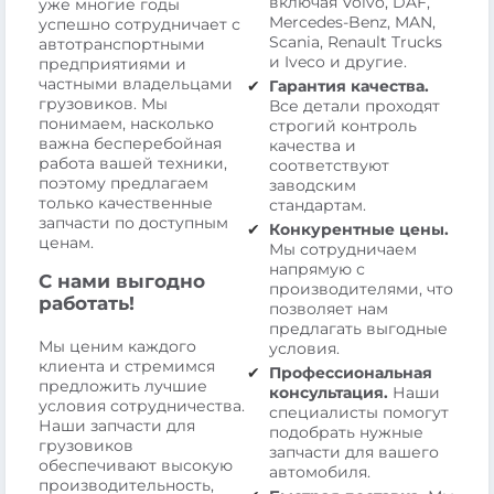
включая Volvo, DAF,
уже многие годы
Mercedes-Benz, MAN,
успешно сотрудничает с
Scania, Renault Trucks
автотранспортными
и Iveco и другие.
предприятиями и
частными владельцами
Гарантия качества.
грузовиков. Мы
Все детали проходят
понимаем, насколько
строгий контроль
важна бесперебойная
качества и
работа вашей техники,
соответствуют
поэтому предлагаем
заводским
только качественные
стандартам.
запчасти по доступным
Конкурентные цены.
ценам.
Мы сотрудничаем
напрямую с
С нами выгодно
производителями, что
работать!
позволяет нам
предлагать выгодные
Мы ценим каждого
условия.
клиента и стремимся
Профессиональная
предложить лучшие
консультация.
Наши
условия сотрудничества.
специалисты помогут
Наши запчасти для
подобрать нужные
грузовиков
запчасти для вашего
обеспечивают высокую
автомобиля.
производительность,