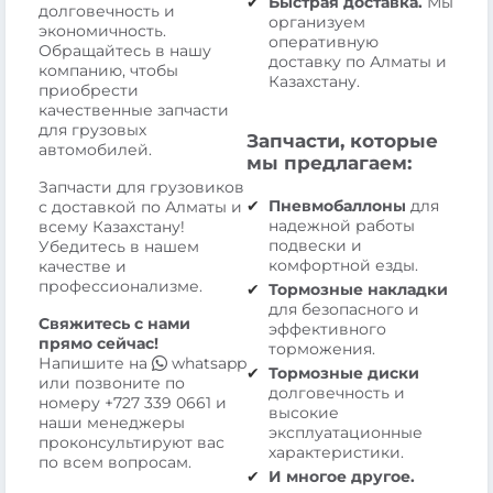
Быстрая доставка.
Мы
долговечность и
организуем
экономичность.
оперативную
Обращайтесь в нашу
доставку по Алматы и
компанию, чтобы
Казахстану.
приобрести
качественные запчасти
для грузовых
Запчасти, которые
автомобилей.
мы предлагаем:
Запчасти для грузовиков
Пневмобаллоны
для
с доставкой по Алматы и
надежной работы
всему Казахстану!
подвески и
Убедитесь в нашем
комфортной езды.
качестве и
профессионализме.
Тормозные накладки
для безопасного и
Свяжитесь с нами
эффективного
прямо сейчас!
торможения.
Напишите на
whatsapp
Тормозные диски
или позвоните по
долговечность и
номеру
+727 339 0661
и
высокие
наши менеджеры
эксплуатационные
проконсультируют вас
характеристики.
по всем вопросам.
И многое другое.