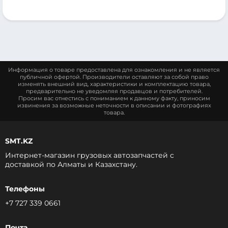
Информация о товаре предоставлена для ознакомления и не является
публичной офертой. Производители оставляют за собой право
изменять внешний вид, характеристики и комплектацию товара,
предварительно не уведомляя продавцов и потребителей.
Просим вас отнестись с пониманием к данному факту, приносим
извинения за возможные неточности в описании и фотографиях
товара.
SMT.KZ
Интернет-магазин грузовых автозапчастей c
доставкой по Алматы и Казахстану.
Телефоны
+7 727 339 0661
Почта