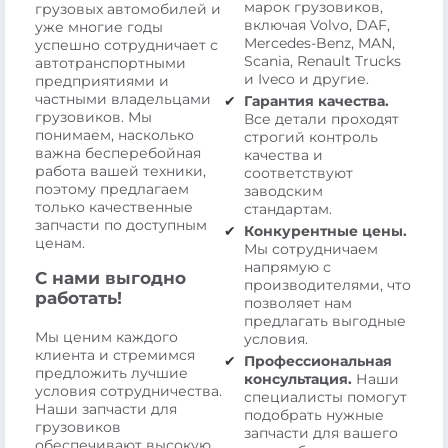
марок грузовиков,
грузовых автомобилей и
включая Volvo, DAF,
уже многие годы
Mercedes-Benz, MAN,
успешно сотрудничает с
Scania, Renault Trucks
автотранспортными
и Iveco и другие.
предприятиями и
частными владельцами
Гарантия качества.
грузовиков. Мы
Все детали проходят
понимаем, насколько
строгий контроль
важна бесперебойная
качества и
работа вашей техники,
соответствуют
поэтому предлагаем
заводским
только качественные
стандартам.
запчасти по доступным
Конкурентные цены.
ценам.
Мы сотрудничаем
напрямую с
С нами выгодно
производителями, что
работать!
позволяет нам
предлагать выгодные
Мы ценим каждого
условия.
клиента и стремимся
Профессиональная
предложить лучшие
консультация.
Наши
условия сотрудничества.
специалисты помогут
Наши запчасти для
подобрать нужные
грузовиков
запчасти для вашего
обеспечивают высокую