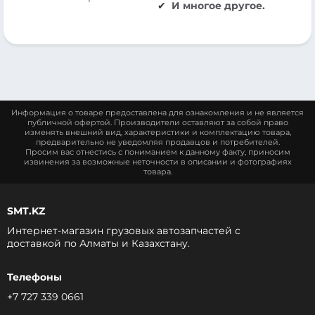
И многое другое.
Информация о товаре предоставлена для ознакомления и не является
публичной офертой. Производители оставляют за собой право
изменять внешний вид, характеристики и комплектацию товара,
предварительно не уведомляя продавцов и потребителей.
Просим вас отнестись с пониманием к данному факту, приносим
извинения за возможные неточности в описании и фотографиях
товара.
SMT.KZ
Интернет-магазин грузовых автозапчастей c
доставкой по Алматы и Казахстану.
Телефоны
+7 727 339 0661