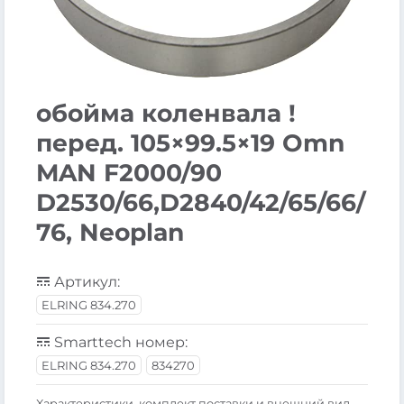
обойма коленвала !
перед. 105×99.5×19 Omn
MAN F2000/90
D2530/66,D2840/42/65/66/
76, Neoplan
Артикул:
ELRING 834.270
Smarttech номер:
ELRING 834.270
834270
Xарактеристики, комплект поставки и внешний вид