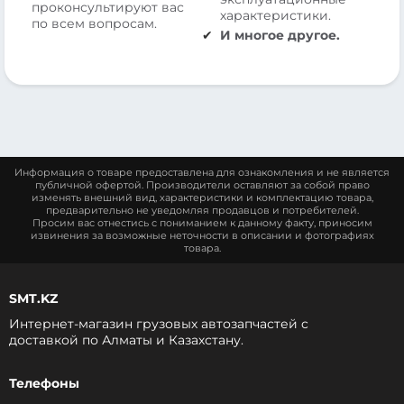
проконсультируют вас
характеристики.
по всем вопросам.
И многое другое.
Информация о товаре предоставлена для ознакомления и не является
публичной офертой. Производители оставляют за собой право
изменять внешний вид, характеристики и комплектацию товара,
предварительно не уведомляя продавцов и потребителей.
Просим вас отнестись с пониманием к данному факту, приносим
извинения за возможные неточности в описании и фотографиях
товара.
SMT.KZ
Интернет-магазин грузовых автозапчастей c
доставкой по Алматы и Казахстану.
Телефоны