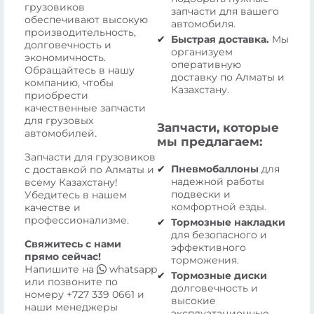
грузовиков
запчасти для вашего
обеспечивают высокую
автомобиля.
производительность,
Быстрая доставка.
Мы
долговечность и
организуем
экономичность.
оперативную
Обращайтесь в нашу
доставку по Алматы и
компанию, чтобы
Казахстану.
приобрести
качественные запчасти
для грузовых
Запчасти, которые
автомобилей.
мы предлагаем:
Запчасти для грузовиков
Пневмобаллоны
для
с доставкой по Алматы и
надежной работы
всему Казахстану!
подвески и
Убедитесь в нашем
комфортной езды.
качестве и
профессионализме.
Тормозные накладки
для безопасного и
Свяжитесь с нами
эффективного
прямо сейчас!
торможения.
Напишите на
whatsapp
Тормозные диски
или позвоните по
долговечность и
номеру
+727 339 0661
и
высокие
наши менеджеры
эксплуатационные