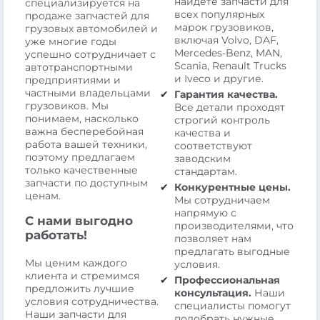
найдете запчасти для
специализируется на
всех популярных
продаже запчастей для
марок грузовиков,
грузовых автомобилей и
включая Volvo, DAF,
уже многие годы
Mercedes-Benz, MAN,
успешно сотрудничает с
Scania, Renault Trucks
автотранспортными
и Iveco и другие.
предприятиями и
частными владельцами
Гарантия качества.
грузовиков. Мы
Все детали проходят
понимаем, насколько
строгий контроль
важна бесперебойная
качества и
работа вашей техники,
соответствуют
поэтому предлагаем
заводским
только качественные
стандартам.
запчасти по доступным
Конкурентные цены.
ценам.
Мы сотрудничаем
напрямую с
С нами выгодно
производителями, что
работать!
позволяет нам
предлагать выгодные
Мы ценим каждого
условия.
клиента и стремимся
Профессиональная
предложить лучшие
консультация.
Наши
условия сотрудничества.
специалисты помогут
Наши запчасти для
подобрать нужные