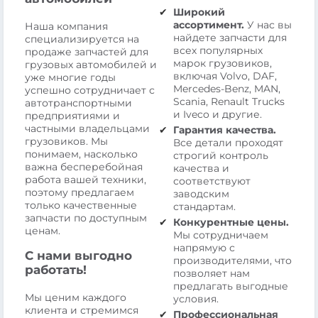
Широкий
ассортимент.
У нас вы
Наша компания
найдете запчасти для
специализируется на
всех популярных
продаже запчастей для
марок грузовиков,
грузовых автомобилей и
включая Volvo, DAF,
уже многие годы
Mercedes-Benz, MAN,
успешно сотрудничает с
Scania, Renault Trucks
автотранспортными
и Iveco и другие.
предприятиями и
частными владельцами
Гарантия качества.
грузовиков. Мы
Все детали проходят
понимаем, насколько
строгий контроль
важна бесперебойная
качества и
работа вашей техники,
соответствуют
поэтому предлагаем
заводским
только качественные
стандартам.
запчасти по доступным
Конкурентные цены.
ценам.
Мы сотрудничаем
напрямую с
С нами выгодно
производителями, что
работать!
позволяет нам
предлагать выгодные
Мы ценим каждого
условия.
клиента и стремимся
Профессиональная