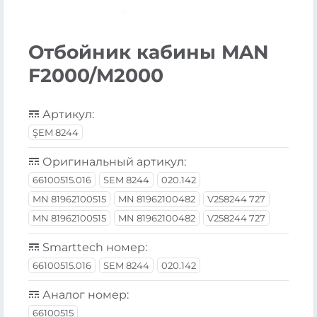
Отбойник кабины MAN
F2000/M2000
Артикул:
ŞEM 8244
Оригинальный артикул:
66100515.016
SEM 8244
020.142
MN 81962100515
MN 81962100482
V258244 727
MN 81962100515
MN 81962100482
V258244 727
Smarttech номер:
66100515.016
SEM 8244
020.142
Аналог номер:
66100515