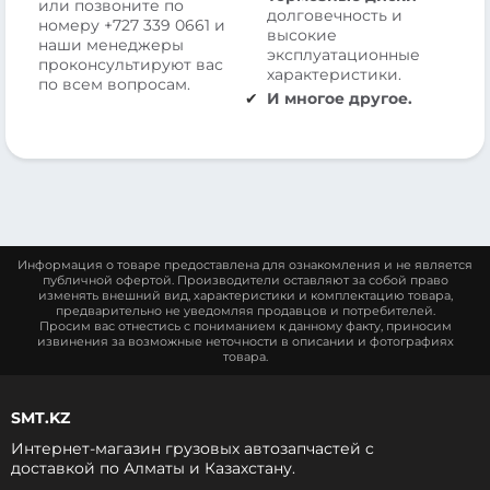
или позвоните по
долговечность и
номеру
+727 339 0661
и
высокие
наши менеджеры
эксплуатационные
проконсультируют вас
характеристики.
по всем вопросам.
И многое другое.
Информация о товаре предоставлена для ознакомления и не является
публичной офертой. Производители оставляют за собой право
изменять внешний вид, характеристики и комплектацию товара,
предварительно не уведомляя продавцов и потребителей.
Просим вас отнестись с пониманием к данному факту, приносим
извинения за возможные неточности в описании и фотографиях
товара.
SMT.KZ
Интернет-магазин грузовых автозапчастей c
доставкой по Алматы и Казахстану.