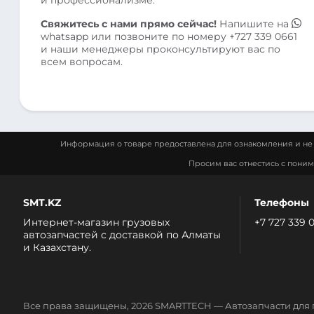
Свяжитесь с нами прямо сейчас!
Напишите на
whatsapp
или позвоните по номеру
+727 339 0661
и наши менеджеры проконсультируют вас по
всем вопросам.
Информация о товаре предоставлена для ознакомления и не 
Просим вас отнестись с пони
SMT.KZ
Телефоны
Интернет-магазин грузовых
+7 727 339 
автозапчастей c доставкой по Алматы
и Казахстану.
Все права защищены, 2026 SMARTTECH — Автозапчасти для 