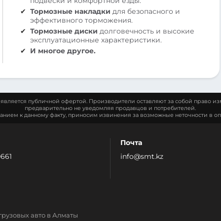
подвески и комфортной езды.
Тормозные накладки
для безопасного и
эффективного торможения.
Тормозные диски
долговечность и высокие
эксплуатационные характеристики.
И многое другое.
является публичной офертой. Производители оставляют за собой право из
предварительно не уведомляя продавцов и потребителей.
манием к данному факту, приносим извинения за возможные неточности в оп
Почта
0661
info@smt.kz
грузовых авто в Алматы