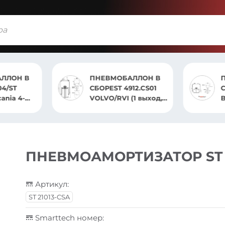
БАЛЛОН В
ПНЕВМОБАЛЛОН В
4912.CS01
СБОРЕ ST 4960.CS
 (1 выход, 1
BPW(1 ШПИЛЬ 1
)
ВОЗД)
ПНЕВМОАМОРТИЗАТОР ST 2
Артикул:
ST 21013-CSA
Smarttech номер: