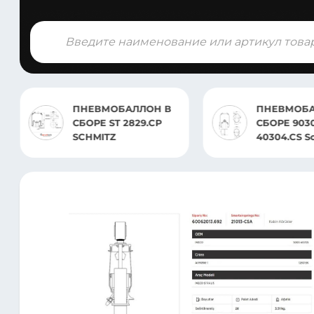
Поиск
товаров
ПНЕВМОБАЛЛОН В
ПНЕВМО
СБОРЕ 90304/ST
СБОРЕST 
40304.CS Scania 4-
VOLVO/RVI
Serie Bus CL 94 1994-
шпилька
2010, K 94 1994-2010,
tbd, Scan