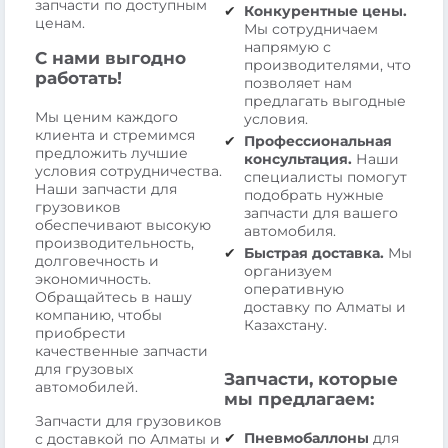
запчасти по доступным
Конкурентные цены.
ценам.
Мы сотрудничаем
напрямую с
С нами выгодно
производителями, что
работать!
позволяет нам
предлагать выгодные
Мы ценим каждого
условия.
клиента и стремимся
Профессиональная
предложить лучшие
консультация.
Наши
условия сотрудничества.
специалисты помогут
Наши запчасти для
подобрать нужные
грузовиков
запчасти для вашего
обеспечивают высокую
автомобиля.
производительность,
Быстрая доставка.
Мы
долговечность и
организуем
экономичность.
оперативную
Обращайтесь в нашу
доставку по Алматы и
компанию, чтобы
Казахстану.
приобрести
качественные запчасти
для грузовых
Запчасти, которые
автомобилей.
мы предлагаем:
Запчасти для грузовиков
Пневмобаллоны
для
с доставкой по Алматы и