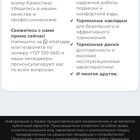
надежной работы
всему Казахстану!
подвески и
Убедитесь в нашем
комфортной езды.
качестве и
профессионализме.
Тормозные накладки
для безопасного и
Свяжитесь с нами
эффективного
прямо сейчас!
торможения.
Напишите на
whatsapp
Тормозные диски
или позвоните по
долговечность и
номеру
+727 339 0661
и
высокие
наши менеджеры
эксплуатационные
проконсультируют вас
характеристики.
по всем вопросам.
И многое другое.
Информация о товаре предоставлена для ознакомления и не является
публичной офертой. Производители оставляют за собой право
изменять внешний вид, характеристики и комплектацию товара,
предварительно не уведомляя продавцов и потребителей.
Просим вас отнестись с пониманием к данному факту, приносим