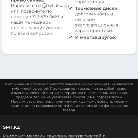
прямо сейчас!
торможения.
Напишите на
whatsapp
Тормозные диски
или позвоните по
долговечность и
номеру
+727 339 0661
и
высокие
наши менеджеры
эксплуатационные
проконсультируют вас
характеристики.
по всем вопросам.
И многое другое.
Информация о товаре предоставлена для ознакомления и не является
публичной офертой. Производители оставляют за собой право
изменять внешний вид, характеристики и комплектацию товара,
предварительно не уведомляя продавцов и потребителей.
Просим вас отнестись с пониманием к данному факту, приносим
извинения за возможные неточности в описании и фотографиях
товара.
SMT.KZ
Интернет-магазин грузовых автозапчастей c