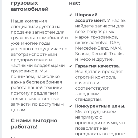
грузовых
нас:
автомобилей
Широкий
ассортимент.
У нас вы
Наша компания
найдете запчасти для
специализируется на
всех популярных
продаже запчастей для
марок грузовиков,
грузовых автомобилей и
включая Volvo, DAF,
уже многие годы
Mercedes-Benz, MAN,
успешно сотрудничает с
Scania, Renault Trucks
автотранспортными
и Iveco и другие.
предприятиями и
частными владельцами
Гарантия качества.
грузовиков. Мы
Все детали проходят
понимаем, насколько
строгий контроль
важна бесперебойная
качества и
работа вашей техники,
соответствуют
поэтому предлагаем
заводским
только качественные
стандартам.
запчасти по доступным
Конкурентные цены.
ценам.
Мы сотрудничаем
напрямую с
С нами выгодно
производителями, что
работать!
позволяет нам
предлагать выгодные