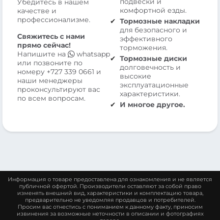
подвески и
Убедитесь в нашем
комфортной езды.
качестве и
профессионализме.
Тормозные накладки
для безопасного и
Свяжитесь с нами
эффективного
прямо сейчас!
торможения.
Напишите на
whatsapp
Тормозные диски
или позвоните по
долговечность и
номеру
+727 339 0661
и
высокие
наши менеджеры
эксплуатационные
проконсультируют вас
характеристики.
по всем вопросам.
И многое другое.
Информация о товаре предоставлена для ознакомления и не является
публичной офертой. Производители оставляют за собой право
изменять внешний вид, характеристики и комплектацию товара,
предварительно не уведомляя продавцов и потребителей.
Просим вас отнестись с пониманием к данному факту, приносим
извинения за возможные неточности в описании и фотографиях