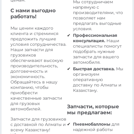
ценам.
Мы сотрудничаем
напрямую с
С нами выгодно
производителями, что
работать!
позволяет нам
предлагать выгодные
Мы ценим каждого
условия.
клиента и стремимся
Профессиональная
предложить лучшие
консультация.
Наши
условия сотрудничества.
специалисты помогут
Наши запчасти для
подобрать нужные
грузовиков
запчасти для вашего
обеспечивают высокую
автомобиля.
производительность,
Быстрая доставка.
Мы
долговечность и
организуем
экономичность.
оперативную
Обращайтесь в нашу
доставку по Алматы и
компанию, чтобы
Казахстану.
приобрести
качественные запчасти
для грузовых
Запчасти, которые
автомобилей.
мы предлагаем:
Запчасти для грузовиков
Пневмобаллоны
для
с доставкой по Алматы и
надежной работы
всему Казахстану!