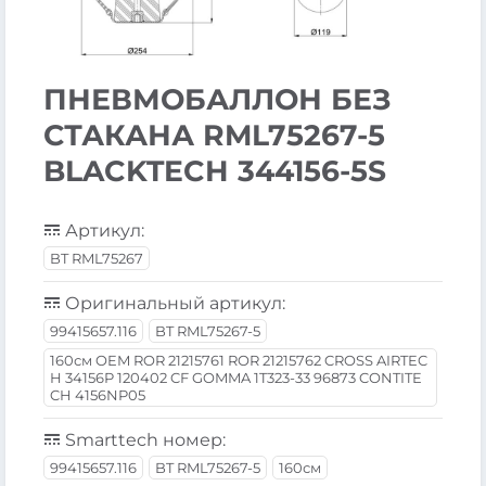
ПНЕВМОБАЛЛОН БЕЗ
СТАКАНА RML75267-5
BLACKTECH 344156-5S
Артикул:
BT RML75267
Оригинальный артикул:
99415657.116
BT RML75267-5
160см OEM ROR 21215761 ROR 21215762 CROSS AIRTEC
H 34156P 120402 CF GOMMA 1T323-33 96873 CONTITE
CH 4156NP05
Smarttech номер:
99415657.116
BT RML75267-5
160см