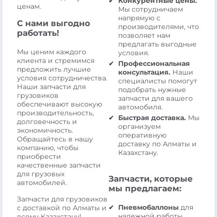
Конкурентные цены.
ценам.
Мы сотрудничаем
напрямую с
С нами выгодно
производителями, что
работать!
позволяет нам
предлагать выгодные
Мы ценим каждого
условия.
клиента и стремимся
Профессиональная
предложить лучшие
консультация.
Наши
условия сотрудничества.
специалисты помогут
Наши запчасти для
подобрать нужные
грузовиков
запчасти для вашего
обеспечивают высокую
автомобиля.
производительность,
Быстрая доставка.
Мы
долговечность и
организуем
экономичность.
оперативную
Обращайтесь в нашу
доставку по Алматы и
компанию, чтобы
Казахстану.
приобрести
качественные запчасти
для грузовых
Запчасти, которые
автомобилей.
мы предлагаем:
Запчасти для грузовиков
Пневмобаллоны
для
с доставкой по Алматы и
надежной работы
всему Казахстану!