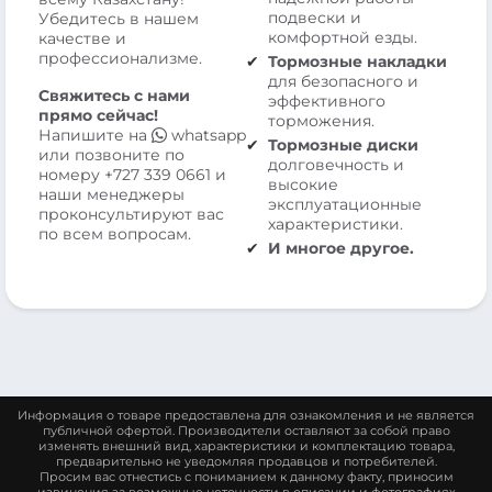
подвески и
Убедитесь в нашем
комфортной езды.
качестве и
профессионализме.
Тормозные накладки
для безопасного и
Свяжитесь с нами
эффективного
прямо сейчас!
торможения.
Напишите на
whatsapp
Тормозные диски
или позвоните по
долговечность и
номеру
+727 339 0661
и
высокие
наши менеджеры
эксплуатационные
проконсультируют вас
характеристики.
по всем вопросам.
И многое другое.
Информация о товаре предоставлена для ознакомления и не является
публичной офертой. Производители оставляют за собой право
изменять внешний вид, характеристики и комплектацию товара,
предварительно не уведомляя продавцов и потребителей.
Просим вас отнестись с пониманием к данному факту, приносим