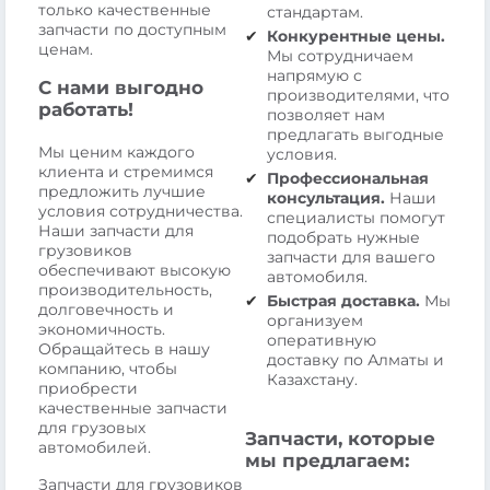
только качественные
стандартам.
запчасти по доступным
Конкурентные цены.
ценам.
Мы сотрудничаем
напрямую с
С нами выгодно
производителями, что
работать!
позволяет нам
предлагать выгодные
Мы ценим каждого
условия.
клиента и стремимся
Профессиональная
предложить лучшие
консультация.
Наши
условия сотрудничества.
специалисты помогут
Наши запчасти для
подобрать нужные
грузовиков
запчасти для вашего
обеспечивают высокую
автомобиля.
производительность,
Быстрая доставка.
Мы
долговечность и
организуем
экономичность.
оперативную
Обращайтесь в нашу
доставку по Алматы и
компанию, чтобы
Казахстану.
приобрести
качественные запчасти
для грузовых
Запчасти, которые
автомобилей.
мы предлагаем:
Запчасти для грузовиков