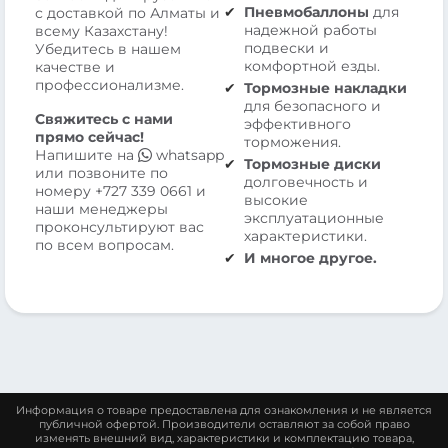
Пневмобаллоны
для
с доставкой по Алматы и
надежной работы
всему Казахстану!
подвески и
Убедитесь в нашем
комфортной езды.
качестве и
профессионализме.
Тормозные накладки
для безопасного и
Свяжитесь с нами
эффективного
прямо сейчас!
торможения.
Напишите на
whatsapp
Тормозные диски
или позвоните по
долговечность и
номеру
+727 339 0661
и
высокие
наши менеджеры
эксплуатационные
проконсультируют вас
характеристики.
по всем вопросам.
И многое другое.
Информация о товаре предоставлена для ознакомления и не является
публичной офертой. Производители оставляют за собой право
изменять внешний вид, характеристики и комплектацию товара,