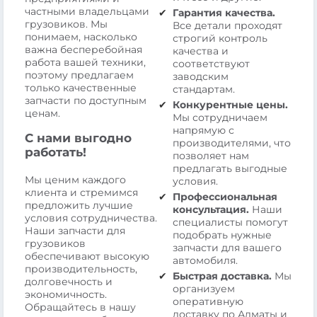
частными владельцами
Гарантия качества.
грузовиков. Мы
Все детали проходят
понимаем, насколько
строгий контроль
важна бесперебойная
качества и
работа вашей техники,
соответствуют
поэтому предлагаем
заводским
только качественные
стандартам.
запчасти по доступным
Конкурентные цены.
ценам.
Мы сотрудничаем
напрямую с
С нами выгодно
производителями, что
работать!
позволяет нам
предлагать выгодные
Мы ценим каждого
условия.
клиента и стремимся
Профессиональная
предложить лучшие
консультация.
Наши
условия сотрудничества.
специалисты помогут
Наши запчасти для
подобрать нужные
грузовиков
запчасти для вашего
обеспечивают высокую
автомобиля.
производительность,
Быстрая доставка.
Мы
долговечность и
организуем
экономичность.
оперативную
Обращайтесь в нашу
доставку по Алматы и