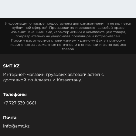
Информация о товаре предоставлена для ознакомления и не является
публичной офертой. Производители оставляют за собой право
изменять внешний вид, характеристики и комплектацию товара,
предварительно не уведомляя продавцов и потребителей.
Просим вас отнестись с пониманием к данному факту, приносим
извинения за возможные неточности в описании и фотографиях
товара.
SMT.KZ
Интернет-магазин грузовых автозапчастей c
доставкой по Алматы и Казахстану.
Телефоны
+7 727 339 0661
Почта
info@smt.kz