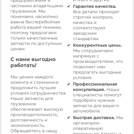
предприятиями и
частными владельцами
Гарантия качества.
грузовиков. Мы
Все детали проходят
понимаем, насколько
строгий контроль
важна бесперебойная
качества и
работа вашей техники,
соответствуют
поэтому предлагаем
заводским
только качественные
стандартам.
запчасти по доступным
Конкурентные цены.
ценам.
Мы сотрудничаем
напрямую с
С нами выгодно
производителями, что
работать!
позволяет нам
предлагать выгодные
Мы ценим каждого
условия.
клиента и стремимся
Профессиональная
предложить лучшие
консультация.
Наши
условия сотрудничества.
специалисты помогут
Наши запчасти для
подобрать нужные
грузовиков
запчасти для вашего
обеспечивают высокую
автомобиля.
производительность,
Быстрая доставка.
Мы
долговечность и
организуем
экономичность.
оперативную
Обращайтесь в нашу
доставку по Алматы и