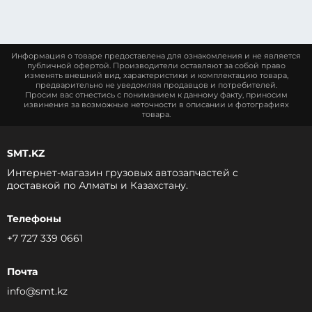
Информация о товаре предоставлена для ознакомления и не является
публичной офертой. Производители оставляют за собой право
изменять внешний вид, характеристики и комплектацию товара,
предварительно не уведомляя продавцов и потребителей.
Просим вас отнестись с пониманием к данному факту, приносим
извинения за возможные неточности в описании и фотографиях
товара.
SMT.KZ
Интернет-магазин грузовых автозапчастей c
доставкой по Алматы и Казахстану.
Телефоны
+7 727 339 0661
Почта
info@smt.kz