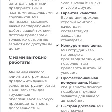
Scania, Renault Trucks
автотранспортными
и Iveco и другие.
предприятиями и
частными владельцами
Гарантия качества.
грузовиков. Мы
Все детали проходят
понимаем, насколько
строгий контроль
важна бесперебойная
качества и
работа вашей техники,
соответствуют
поэтому предлагаем
заводским
только качественные
стандартам.
запчасти по доступным
Конкурентные цены.
ценам.
Мы сотрудничаем
напрямую с
С нами выгодно
производителями, что
работать!
позволяет нам
предлагать выгодные
Мы ценим каждого
условия.
клиента и стремимся
Профессиональная
предложить лучшие
консультация.
Наши
условия сотрудничества.
специалисты помогут
Наши запчасти для
подобрать нужные
грузовиков
запчасти для вашего
обеспечивают высокую
автомобиля.
производительность,
Быстрая доставка.
Мы
долговечность и
организуем