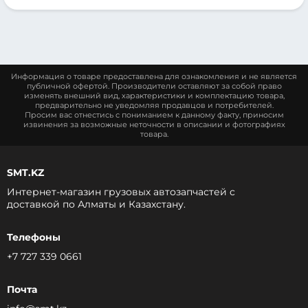
Информация о товаре предоставлена для ознакомления и не является
публичной офертой. Производители оставляют за собой право
изменять внешний вид, характеристики и комплектацию товара,
предварительно не уведомляя продавцов и потребителей.
Просим вас отнестись с пониманием к данному факту, приносим
извинения за возможные неточности в описании и фотографиях
товара.
SMT.KZ
Интернет-магазин грузовых автозапчастей c
доставкой по Алматы и Казахстану.
Телефоны
+7 727 339 0661
Почта