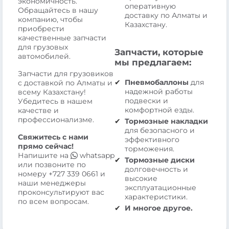
экономичность.
оперативную
Обращайтесь в нашу
доставку по Алматы и
компанию, чтобы
Казахстану.
приобрести
качественные запчасти
для грузовых
Запчасти, которые
автомобилей.
мы предлагаем:
Запчасти для грузовиков
Пневмобаллоны
для
с доставкой по Алматы и
надежной работы
всему Казахстану!
подвески и
Убедитесь в нашем
комфортной езды.
качестве и
профессионализме.
Тормозные накладки
для безопасного и
Свяжитесь с нами
эффективного
прямо сейчас!
торможения.
Напишите на
whatsapp
Тормозные диски
или позвоните по
долговечность и
номеру
+727 339 0661
и
высокие
наши менеджеры
эксплуатационные
проконсультируют вас
характеристики.
по всем вопросам.
И многое другое.