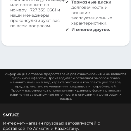
Тормозные диски
или позвоните по
долговечность и
номеру
+727 339 0661
и
высокие
наши менеджеры
эксплуатационные
проконсультируют вас
характеристики.
по всем вопросам.
И многое другое.
Информация о товаре предоставлена для ознакомления и не является
публичной офертой. Производители оставляют за собой право
изменять внешний вид, характеристики и комплектацию товара,
предварительно не уведомляя продавцов и потребителей.
Просим вас отнестись с пониманием к данному факту, приносим
извинения за возможные неточности в описании и фотографиях
товара.
SMT.KZ
Интернет-магазин грузовых автозапчастей c
доставкой по Алматы и Казахстану.