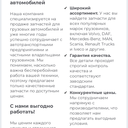
автомобилей
Широкий
ассортимент.
У нас вы
Наша компания
найдете запчасти для
специализируется на
всех популярных
продаже запчастей для
марок грузовиков,
грузовых автомобилей и
включая Volvo, DAF,
уже многие годы
Mercedes-Benz, MAN,
успешно сотрудничает с
Scania, Renault Trucks
автотранспортными
и Iveco и другие.
предприятиями и
частными владельцами
Гарантия качества.
грузовиков. Мы
Все детали проходят
понимаем, насколько
строгий контроль
важна бесперебойная
качества и
работа вашей техники,
соответствуют
поэтому предлагаем
заводским
только качественные
стандартам.
запчасти по доступным
Конкурентные цены.
ценам.
Мы сотрудничаем
напрямую с
С нами выгодно
производителями, что
работать!
позволяет нам
предлагать выгодные
Мы ценим каждого
условия.