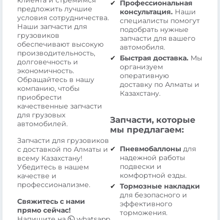
клиента и стремимся
Профессиональная
предложить лучшие
консультация.
Наши
условия сотрудничества.
специалисты помогут
Наши запчасти для
подобрать нужные
грузовиков
запчасти для вашего
обеспечивают высокую
автомобиля.
производительность,
Быстрая доставка.
Мы
долговечность и
организуем
экономичность.
оперативную
Обращайтесь в нашу
доставку по Алматы и
компанию, чтобы
Казахстану.
приобрести
качественные запчасти
для грузовых
Запчасти, которые
автомобилей.
мы предлагаем:
Запчасти для грузовиков
Пневмобаллоны
для
с доставкой по Алматы и
надежной работы
всему Казахстану!
подвески и
Убедитесь в нашем
комфортной езды.
качестве и
профессионализме.
Тормозные накладки
для безопасного и
Свяжитесь с нами
эффективного
прямо сейчас!
торможения.
Напишите на
whatsapp