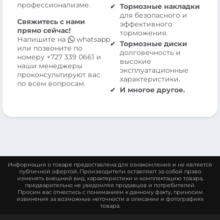
профессионализме.
Тормозные накладки
для безопасного и
Свяжитесь с нами
эффективного
прямо сейчас!
торможения.
Напишите на
whatsapp
Тормозные диски
или позвоните по
долговечность и
номеру
+727 339 0661
и
высокие
наши менеджеры
эксплуатационные
проконсультируют вас
характеристики.
по всем вопросам.
И многое другое.
Информация о товаре предоставлена для ознакомления и не является
публичной офертой. Производители оставляют за собой право
изменять внешний вид, характеристики и комплектацию товара,
предварительно не уведомляя продавцов и потребителей.
Просим вас отнестись с пониманием к данному факту, приносим
извинения за возможные неточности в описании и фотографиях
товара.