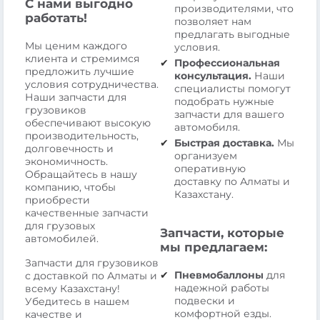
С нами выгодно
производителями, что
работать!
позволяет нам
предлагать выгодные
Мы ценим каждого
условия.
клиента и стремимся
Профессиональная
предложить лучшие
консультация.
Наши
условия сотрудничества.
специалисты помогут
Наши запчасти для
подобрать нужные
грузовиков
запчасти для вашего
обеспечивают высокую
автомобиля.
производительность,
Быстрая доставка.
Мы
долговечность и
организуем
экономичность.
оперативную
Обращайтесь в нашу
доставку по Алматы и
компанию, чтобы
Казахстану.
приобрести
качественные запчасти
для грузовых
Запчасти, которые
автомобилей.
мы предлагаем:
Запчасти для грузовиков
Пневмобаллоны
для
с доставкой по Алматы и
надежной работы
всему Казахстану!
подвески и
Убедитесь в нашем
комфортной езды.
качестве и