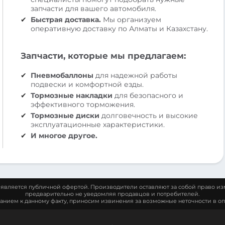
запчасти для вашего автомобиля.
Быстрая доставка.
Мы организуем
оперативную доставку по Алматы и Казахстану.
Запчасти, которые мы предлагаем:
Пневмобаллоны
для надежной работы
подвески и комфортной езды.
Тормозные накладки
для безопасного и
эффективного торможения.
Тормозные диски
долговечность и высокие
эксплуатационные характеристики.
И многое другое.
является публичной офертой. Производители оставляют за собой право из
предварительно не уведомляя продавцов и потребителей.
манием к данному факту, приносим извинения за возможные неточности в оп