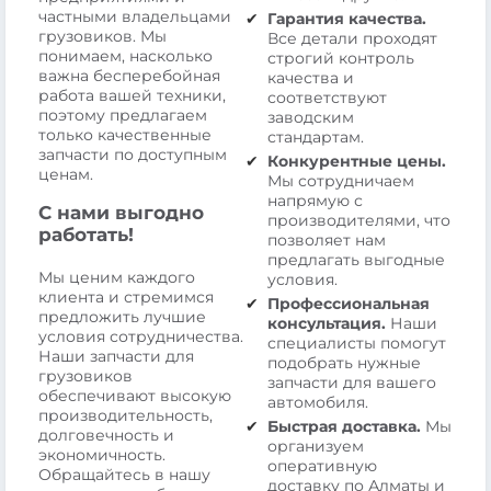
частными владельцами
Гарантия качества.
грузовиков. Мы
Все детали проходят
понимаем, насколько
строгий контроль
важна бесперебойная
качества и
работа вашей техники,
соответствуют
поэтому предлагаем
заводским
только качественные
стандартам.
запчасти по доступным
Конкурентные цены.
ценам.
Мы сотрудничаем
напрямую с
С нами выгодно
производителями, что
работать!
позволяет нам
предлагать выгодные
Мы ценим каждого
условия.
клиента и стремимся
Профессиональная
предложить лучшие
консультация.
Наши
условия сотрудничества.
специалисты помогут
Наши запчасти для
подобрать нужные
грузовиков
запчасти для вашего
обеспечивают высокую
автомобиля.
производительность,
Быстрая доставка.
Мы
долговечность и
организуем
экономичность.
оперативную
Обращайтесь в нашу
доставку по Алматы и