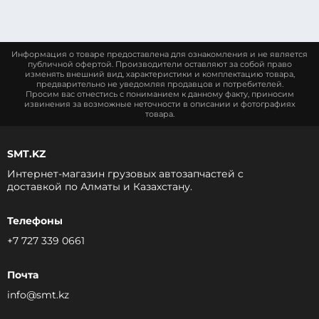
Информация о товаре предоставлена для ознакомления и не является
публичной офертой. Производители оставляют за собой право
изменять внешний вид, характеристики и комплектацию товара,
предварительно не уведомляя продавцов и потребителей.
Просим вас отнестись с пониманием к данному факту, приносим
извинения за возможные неточности в описании и фотографиях
товара.
SMT.KZ
Интернет-магазин грузовых автозапчастей c
доставкой по Алматы и Казахстану.
Телефоны
+7 727 339 0661
Почта
info@smt.kz