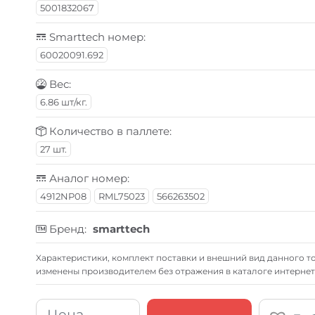
5001832067
Smarttech номер:
60020091.692
Вес:
6.86 шт/кг.
Количество в паллете:
27 шт.
Аналог номер:
4912NP08
RML75023
566263502
Бренд:
smarttech
Xарактеристики, комплект поставки и внешний вид данного то
изменены производителем без отражения в каталоге интернет
Цена