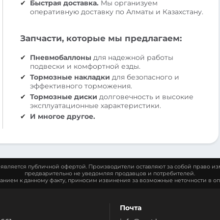
Быстрая доставка.
Мы организуем
оперативную доставку по Алматы и Казахстану.
Запчасти, которые мы предлагаем:
Пневмобаллоны
для надежной работы
подвески и комфортной езды.
Тормозные накладки
для безопасного и
эффективного торможения.
Тормозные диски
долговечность и высокие
эксплуатационные характеристики.
И многое другое.
является публичной офертой. Производители оставляют за собой право из
предварительно не уведомляя продавцов и потребителей.
манием к данному факту, приносим извинения за возможные неточности в оп
Почта