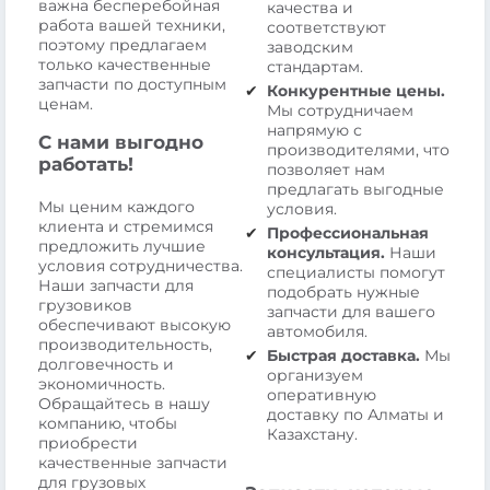
важна бесперебойная
качества и
работа вашей техники,
соответствуют
поэтому предлагаем
заводским
только качественные
стандартам.
запчасти по доступным
Конкурентные цены.
ценам.
Мы сотрудничаем
напрямую с
С нами выгодно
производителями, что
работать!
позволяет нам
предлагать выгодные
Мы ценим каждого
условия.
клиента и стремимся
Профессиональная
предложить лучшие
консультация.
Наши
условия сотрудничества.
специалисты помогут
Наши запчасти для
подобрать нужные
грузовиков
запчасти для вашего
обеспечивают высокую
автомобиля.
производительность,
Быстрая доставка.
Мы
долговечность и
организуем
экономичность.
оперативную
Обращайтесь в нашу
доставку по Алматы и
компанию, чтобы
Казахстану.
приобрести
качественные запчасти
для грузовых