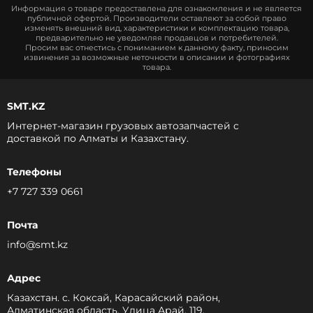
Информация о товаре предоставлена для ознакомления и не является
публичной офертой. Производители оставляют за собой право
изменять внешний вид, характеристики и комплектацию товара,
предварительно не уведомляя продавцов и потребителей.
Просим вас отнестись с пониманием к данному факту, приносим
извинения за возможные неточности в описании и фотографиях
товара.
SMT.KZ
Интернет-магазин грузовых автозапчастей c
доставкой по Алматы и Казахстану.
Телефоны
+7 727 339 0661
Почта
info@smt.kz
Адрес
Казахстан. с. Коксай, Карасайский район,
Алматинская область, Улица Арай, 119.