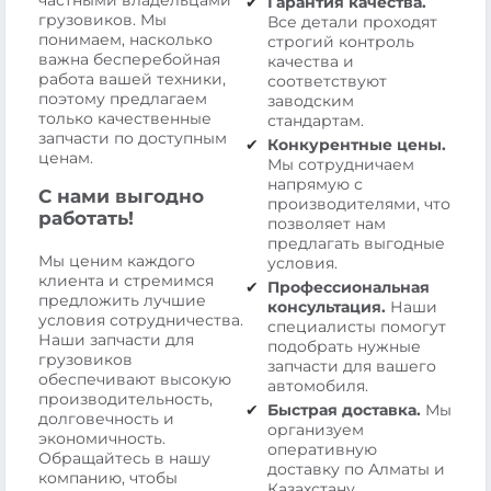
частными владельцами
Гарантия качества.
грузовиков. Мы
Все детали проходят
понимаем, насколько
строгий контроль
важна бесперебойная
качества и
работа вашей техники,
соответствуют
поэтому предлагаем
заводским
только качественные
стандартам.
запчасти по доступным
Конкурентные цены.
ценам.
Мы сотрудничаем
напрямую с
С нами выгодно
производителями, что
работать!
позволяет нам
предлагать выгодные
Мы ценим каждого
условия.
клиента и стремимся
Профессиональная
предложить лучшие
консультация.
Наши
условия сотрудничества.
специалисты помогут
Наши запчасти для
подобрать нужные
грузовиков
запчасти для вашего
обеспечивают высокую
автомобиля.
производительность,
Быстрая доставка.
Мы
долговечность и
организуем
экономичность.
оперативную
Обращайтесь в нашу
доставку по Алматы и
компанию, чтобы
Казахстану.