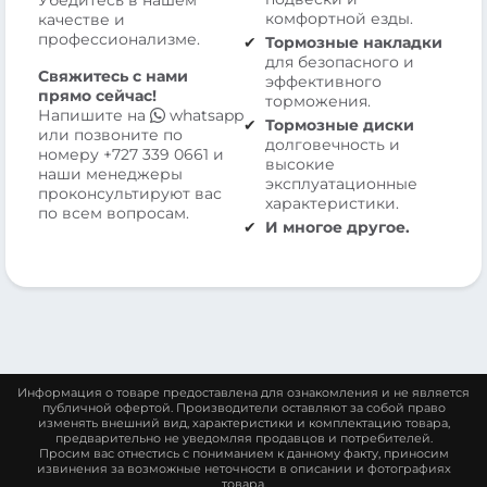
Убедитесь в нашем
комфортной езды.
качестве и
профессионализме.
Тормозные накладки
для безопасного и
Свяжитесь с нами
эффективного
прямо сейчас!
торможения.
Напишите на
whatsapp
Тормозные диски
или позвоните по
долговечность и
номеру
+727 339 0661
и
высокие
наши менеджеры
эксплуатационные
проконсультируют вас
характеристики.
по всем вопросам.
И многое другое.
Информация о товаре предоставлена для ознакомления и не является
публичной офертой. Производители оставляют за собой право
изменять внешний вид, характеристики и комплектацию товара,
предварительно не уведомляя продавцов и потребителей.
Просим вас отнестись с пониманием к данному факту, приносим
извинения за возможные неточности в описании и фотографиях
товара.