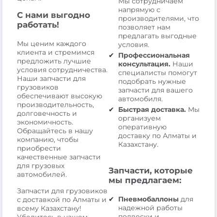
Мы сотрудничаем
напрямую с
С нами выгодно
производителями, что
работать!
позволяет нам
предлагать выгодные
Мы ценим каждого
условия.
клиента и стремимся
Профессиональная
предложить лучшие
консультация.
Наши
условия сотрудничества.
специалисты помогут
Наши запчасти для
подобрать нужные
грузовиков
запчасти для вашего
обеспечивают высокую
автомобиля.
производительность,
Быстрая доставка.
Мы
долговечность и
организуем
экономичность.
оперативную
Обращайтесь в нашу
доставку по Алматы и
компанию, чтобы
Казахстану.
приобрести
качественные запчасти
для грузовых
Запчасти, которые
автомобилей.
мы предлагаем:
Запчасти для грузовиков
Пневмобаллоны
для
с доставкой по Алматы и
надежной работы
всему Казахстану!
подвески и