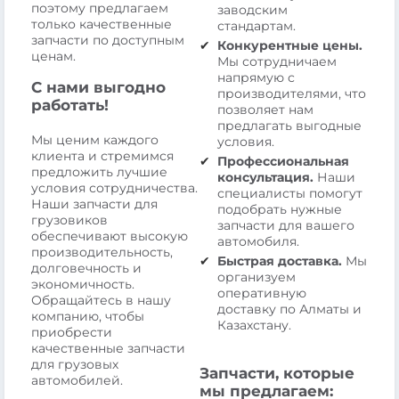
поэтому предлагаем
заводским
только качественные
стандартам.
запчасти по доступным
Конкурентные цены.
ценам.
Мы сотрудничаем
напрямую с
С нами выгодно
производителями, что
работать!
позволяет нам
предлагать выгодные
Мы ценим каждого
условия.
клиента и стремимся
Профессиональная
предложить лучшие
консультация.
Наши
условия сотрудничества.
специалисты помогут
Наши запчасти для
подобрать нужные
грузовиков
запчасти для вашего
обеспечивают высокую
автомобиля.
производительность,
Быстрая доставка.
Мы
долговечность и
организуем
экономичность.
оперативную
Обращайтесь в нашу
доставку по Алматы и
компанию, чтобы
Казахстану.
приобрести
качественные запчасти
для грузовых
Запчасти, которые
автомобилей.
мы предлагаем: