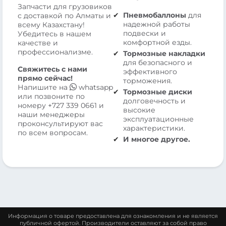
Запчасти для грузовиков
Пневмобаллоны
для
с доставкой по Алматы и
надежной работы
всему Казахстану!
подвески и
Убедитесь в нашем
комфортной езды.
качестве и
профессионализме.
Тормозные накладки
для безопасного и
Свяжитесь с нами
эффективного
прямо сейчас!
торможения.
Напишите на
whatsapp
Тормозные диски
или позвоните по
долговечность и
номеру
+727 339 0661
и
высокие
наши менеджеры
эксплуатационные
проконсультируют вас
характеристики.
по всем вопросам.
И многое другое.
Информация о товаре предоставлена для ознакомления и не является
публичной офертой. Производители оставляют за собой право