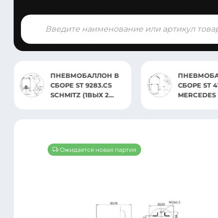
Поиск
товаров
ПНЕВМОБАЛЛОН В
ПНЕВМОБАЛЛОН В
СБОРЕ ST 9283.CS
СБОРЕ ST 4187.CS02
SCHMITZ (1ВЫХ 2
MERCEDES
ШПИЛЬ)
Ожидается новая партия