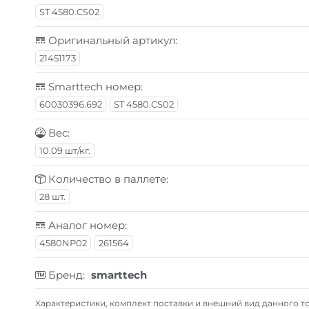
ST 4580.CS02
Оригинальный артикул:
21451173
Smarttech номер:
60030396.692
ST 4580.CS02
Вес:
10.09 шт/кг.
Количество в паллете:
28 шт.
Аналог номер:
4580NP02
261564
Бренд:
smarttech
Xарактеристики, комплект поставки и внешний вид данного то