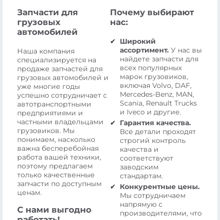
Запчасти для
Почему выбирают
грузовых
нас:
автомобилей
Широкий
ассортимент.
У нас вы
Наша компания
найдете запчасти для
специализируется на
всех популярных
продаже запчастей для
марок грузовиков,
грузовых автомобилей и
включая Volvo, DAF,
уже многие годы
Mercedes-Benz, MAN,
успешно сотрудничает с
Scania, Renault Trucks
автотранспортными
и Iveco и другие.
предприятиями и
частными владельцами
Гарантия качества.
грузовиков. Мы
Все детали проходят
понимаем, насколько
строгий контроль
важна бесперебойная
качества и
работа вашей техники,
соответствуют
поэтому предлагаем
заводским
только качественные
стандартам.
запчасти по доступным
Конкурентные цены.
ценам.
Мы сотрудничаем
напрямую с
С нами выгодно
производителями, что
работать!