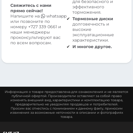
для безопасного и
Свяжитесь с нами
эффективного
прямо сейчас!
торможения.
Напишите на
whatsapp
Тормозные диски
или позвоните по
долговечность и
номеру
+727 339 0661
и
высокие
наши менеджеры
эксплуатационные
проконсультируют вас
характеристики.
по всем вопросам.
И многое другое.
Информация о товаре предоставлена для ознакомления и не является
публичной офертой. Производители оставляют за собой право
изменять внешний вид, характеристики и комплектацию товара,
предварительно не уведомляя продавцов и потребителей.
Просим вас отнестись с пониманием к данному факту, приносим
извинения за возможные неточности в описании и фотографиях
товара.