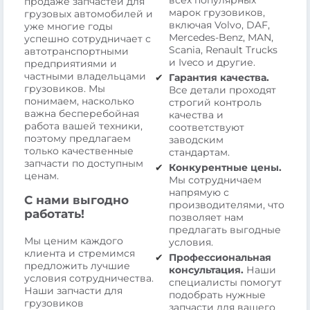
всех популярных
продаже запчастей для
марок грузовиков,
грузовых автомобилей и
включая Volvo, DAF,
уже многие годы
Mercedes-Benz, MAN,
успешно сотрудничает с
Scania, Renault Trucks
автотранспортными
и Iveco и другие.
предприятиями и
частными владельцами
Гарантия качества.
грузовиков. Мы
Все детали проходят
понимаем, насколько
строгий контроль
важна бесперебойная
качества и
работа вашей техники,
соответствуют
поэтому предлагаем
заводским
только качественные
стандартам.
запчасти по доступным
Конкурентные цены.
ценам.
Мы сотрудничаем
напрямую с
С нами выгодно
производителями, что
работать!
позволяет нам
предлагать выгодные
Мы ценим каждого
условия.
клиента и стремимся
Профессиональная
предложить лучшие
консультация.
Наши
условия сотрудничества.
специалисты помогут
Наши запчасти для
подобрать нужные
грузовиков
запчасти для вашего