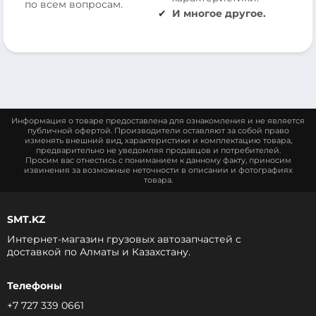
по всем вопросам.
И многое другое.
Информация о товаре предоставлена для ознакомления и не является
публичной офертой. Производители оставляют за собой право
изменять внешний вид, характеристики и комплектацию товара,
предварительно не уведомляя продавцов и потребителей.
Просим вас отнестись с пониманием к данному факту, приносим
извинения за возможные неточности в описании и фотографиях
товара.
SMT.KZ
Интернет-магазин грузовых автозапчастей c
доставкой по Алматы и Казахстану.
Телефоны
+7 727 339 0661