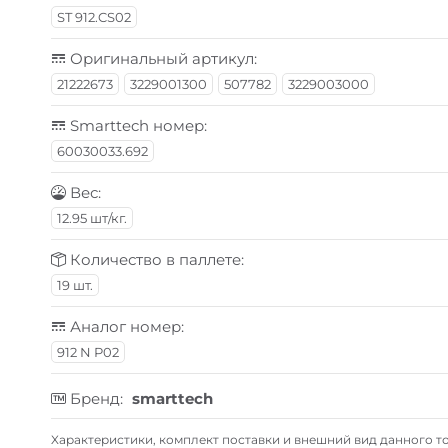
ST 912.CS02
Оригинальный артикул:
21222673
3229001300
507782
3229003000
Smarttech номер:
60030033.692
Вес:
12.95 шт/кг.
Количество в паллете:
19 шт.
Аналог номер:
912 N P02
Бренд:
smarttech
Xарактеристики, комплект поставки и внешний вид данного то