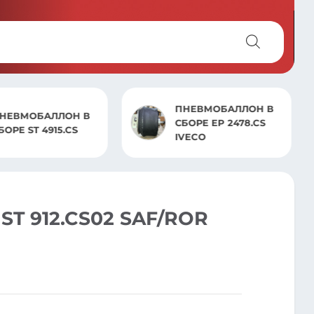
ПНЕВМОБАЛЛОН В
Датчик уровня пола
БОРЕ EP 2478.CS
MAN TGA, TGX, TGS/
IVECO
MB Actros MP2.MP3
T 912.CS02 SAF/ROR