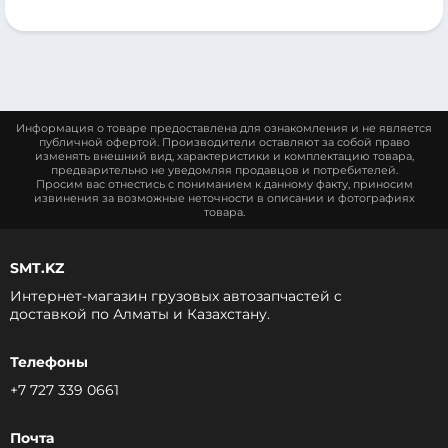
Информация о товаре предоставлена для ознакомления и не является
публичной офертой. Производители оставляют за собой право
изменять внешний вид, характеристики и комплектацию товара,
предварительно не уведомляя продавцов и потребителей.
Просим вас отнестись с пониманием к данному факту, приносим
извинения за возможные неточности в описании и фотографиях
товара.
SMT.KZ
Интернет-магазин грузовых автозапчастей c
доставкой по Алматы и Казахстану.
Телефоны
+7 727 339 0661
Почта