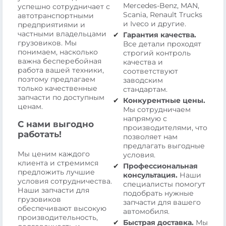
Mercedes-Benz, MAN,
успешно сотрудничает с
Scania, Renault Trucks
автотранспортными
и Iveco и другие.
предприятиями и
частными владельцами
Гарантия качества.
грузовиков. Мы
Все детали проходят
понимаем, насколько
строгий контроль
важна бесперебойная
качества и
работа вашей техники,
соответствуют
поэтому предлагаем
заводским
только качественные
стандартам.
запчасти по доступным
Конкурентные цены.
ценам.
Мы сотрудничаем
напрямую с
С нами выгодно
производителями, что
работать!
позволяет нам
предлагать выгодные
Мы ценим каждого
условия.
клиента и стремимся
Профессиональная
предложить лучшие
консультация.
Наши
условия сотрудничества.
специалисты помогут
Наши запчасти для
подобрать нужные
грузовиков
запчасти для вашего
обеспечивают высокую
автомобиля.
производительность,
Быстрая доставка.
Мы