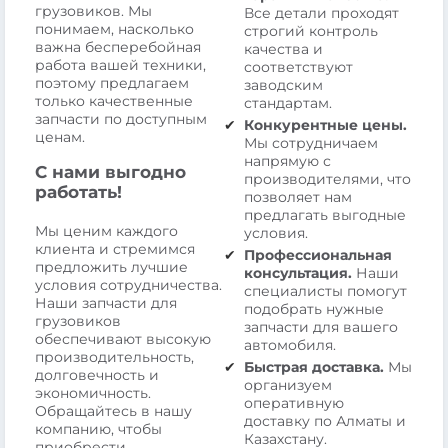
грузовиков. Мы
Все детали проходят
понимаем, насколько
строгий контроль
важна бесперебойная
качества и
работа вашей техники,
соответствуют
поэтому предлагаем
заводским
только качественные
стандартам.
запчасти по доступным
Конкурентные цены.
ценам.
Мы сотрудничаем
напрямую с
С нами выгодно
производителями, что
работать!
позволяет нам
предлагать выгодные
Мы ценим каждого
условия.
клиента и стремимся
Профессиональная
предложить лучшие
консультация.
Наши
условия сотрудничества.
специалисты помогут
Наши запчасти для
подобрать нужные
грузовиков
запчасти для вашего
обеспечивают высокую
автомобиля.
производительность,
Быстрая доставка.
Мы
долговечность и
организуем
экономичность.
оперативную
Обращайтесь в нашу
доставку по Алматы и
компанию, чтобы
Казахстану.
приобрести