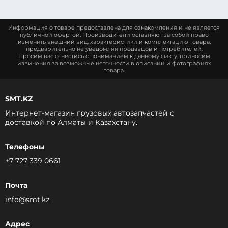
Информация о товаре предоставлена для ознакомления и не является
публичной офертой. Производители оставляют за собой право
изменять внешний вид, характеристики и комплектацию товара,
предварительно не уведомляя продавцов и потребителей.
Просим вас отнестись с пониманием к данному факту, приносим
извинения за возможные неточности в описании и фотографиях
товара.
SMT.KZ
Интернет-магазин грузовых автозапчастей c
доставкой по Алматы и Казахстану.
Телефоны
+7 727 339 0661
Почта
info@smt.kz
Адрес