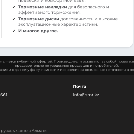
подвески и комфортной езды.
Тормозные накладки
для безопасного и
эффективного торможения.
Тормозные диски
долговечность и высокие
эксплуатационные характеристики.
И многое другое.
является публичной офертой. Производители оставляют за собой право из
предварительно не уведомляя продавцов и потребителей.
манием к данному факту, приносим извинения за возможные неточности в оп
Почта
0661
info@smt.kz
грузовых авто в Алматы