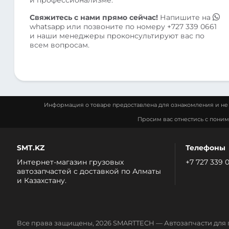
Свяжитесь с нами прямо сейчас!
Напишите на
whatsapp
или позвоните по номеру
+727 339 0661
и наши менеджеры проконсультируют вас по
всем вопросам.
Информация о товаре предоставлена для ознакомления и не 
Просим вас отнестись с пони
SMT.KZ
Телефоны
Интернет-магазин грузовых
+7 727 339 
автозапчастей c доставкой по Алматы
и Казахстану.
Все права защищены, 2026 SMARTTECH — Автозапчасти для 