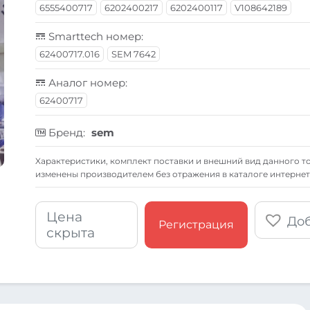
6555400717
6202400217
6202400117
V108642189
Smarttech номер:
62400717.016
SEM 7642
Аналог номер:
62400717
Бренд:
sem
Xарактеристики, комплект поставки и внешний вид данного то
изменены производителем без отражения в каталоге интернет
Цена
Доб
Регистрация
скрыта