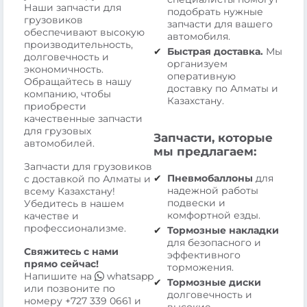
Наши запчасти для
подобрать нужные
грузовиков
запчасти для вашего
обеспечивают высокую
автомобиля.
производительность,
Быстрая доставка.
Мы
долговечность и
организуем
экономичность.
оперативную
Обращайтесь в нашу
доставку по Алматы и
компанию, чтобы
Казахстану.
приобрести
качественные запчасти
для грузовых
Запчасти, которые
автомобилей.
мы предлагаем:
Запчасти для грузовиков
Пневмобаллоны
для
с доставкой по Алматы и
надежной работы
всему Казахстану!
подвески и
Убедитесь в нашем
комфортной езды.
качестве и
профессионализме.
Тормозные накладки
для безопасного и
Свяжитесь с нами
эффективного
прямо сейчас!
торможения.
Напишите на
whatsapp
Тормозные диски
или позвоните по
долговечность и
номеру
+727 339 0661
и