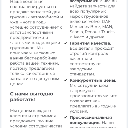
ассортимент.
У нас вы
Наша компания
найдете запчасти для
специализируется на
всех популярных
продаже запчастей для
марок грузовиков,
грузовых автомобилей и
включая Volvo, DAF,
уже многие годы
Mercedes-Benz, MAN,
успешно сотрудничает с
Scania, Renault Trucks
автотранспортными
и Iveco и другие.
предприятиями и
частными владельцами
Гарантия качества.
грузовиков. Мы
Все детали проходят
понимаем, насколько
строгий контроль
важна бесперебойная
качества и
работа вашей техники,
соответствуют
поэтому предлагаем
заводским
только качественные
стандартам.
запчасти по доступным
Конкурентные цены.
ценам.
Мы сотрудничаем
напрямую с
С нами выгодно
производителями, что
работать!
позволяет нам
предлагать выгодные
Мы ценим каждого
условия.
клиента и стремимся
Профессиональная
предложить лучшие
консультация.
Наши
условия сотрудничества.
специалисты помогут