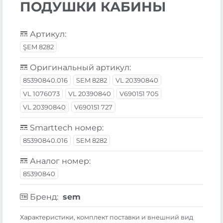
ПОДУШКИ КАБИНЫ
Артикул:
ŞEM 8282
Оригинальный артикул:
85390840.016
SEM 8282
VL 20390840
VL 1076073
VL 20390840
V690151 705
VL 20390840
V690151 727
Smarttech номер:
85390840.016
SEM 8282
Аналог номер:
85390840
Бренд:
sem
Xарактеристики, комплект поставки и внешний вид