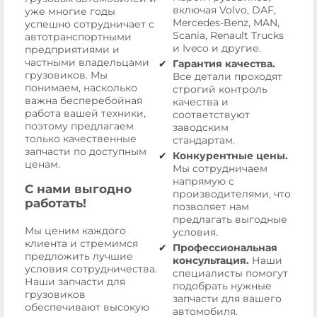
включая Volvo, DAF,
уже многие годы
Mercedes-Benz, MAN,
успешно сотрудничает с
Scania, Renault Trucks
автотранспортными
и Iveco и другие.
предприятиями и
частными владельцами
Гарантия качества.
грузовиков. Мы
Все детали проходят
понимаем, насколько
строгий контроль
важна бесперебойная
качества и
работа вашей техники,
соответствуют
поэтому предлагаем
заводским
только качественные
стандартам.
запчасти по доступным
Конкурентные цены.
ценам.
Мы сотрудничаем
напрямую с
С нами выгодно
производителями, что
работать!
позволяет нам
предлагать выгодные
Мы ценим каждого
условия.
клиента и стремимся
Профессиональная
предложить лучшие
консультация.
Наши
условия сотрудничества.
специалисты помогут
Наши запчасти для
подобрать нужные
грузовиков
запчасти для вашего
обеспечивают высокую
автомобиля.