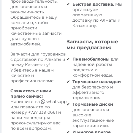
производительность,
Быстрая доставка.
Мы
долговечность и
организуем
экономичность.
оперативную
Обращайтесь в нашу
доставку по Алматы и
компанию, чтобы
Казахстану.
приобрести
качественные запчасти
для грузовых
Запчасти, которые
автомобилей.
мы предлагаем:
Запчасти для грузовиков
Пневмобаллоны
для
с доставкой по Алматы и
надежной работы
всему Казахстану!
подвески и
Убедитесь в нашем
комфортной езды.
качестве и
профессионализме.
Тормозные накладки
для безопасного и
Свяжитесь с нами
эффективного
прямо сейчас!
торможения.
Напишите на
whatsapp
Тормозные диски
или позвоните по
долговечность и
номеру
+727 339 0661
и
высокие
наши менеджеры
эксплуатационные
проконсультируют вас
характеристики.
по всем вопросам.
И многое другое.