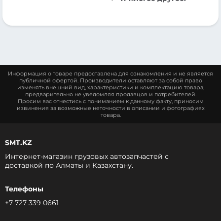
Информация о товаре предоставлена для ознакомления и не является
публичной офертой. Производители оставляют за собой право
изменять внешний вид, характеристики и комплектацию товара,
предварительно не уведомляя продавцов и потребителей.
Просим вас отнестись с пониманием к данному факту, приносим
извинения за возможные неточности в описании и фотографиях
товара.
SMT.KZ
Интернет-магазин грузовых автозапчастей c
доставкой по Алматы и Казахстану.
Телефоны
+7 727 339 0661