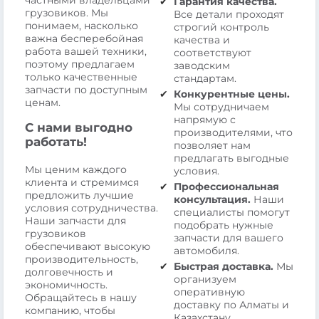
частными владельцами
Гарантия качества.
грузовиков. Мы
Все детали проходят
понимаем, насколько
строгий контроль
важна бесперебойная
качества и
работа вашей техники,
соответствуют
поэтому предлагаем
заводским
только качественные
стандартам.
запчасти по доступным
Конкурентные цены.
ценам.
Мы сотрудничаем
напрямую с
С нами выгодно
производителями, что
работать!
позволяет нам
предлагать выгодные
Мы ценим каждого
условия.
клиента и стремимся
Профессиональная
предложить лучшие
консультация.
Наши
условия сотрудничества.
специалисты помогут
Наши запчасти для
подобрать нужные
грузовиков
запчасти для вашего
обеспечивают высокую
автомобиля.
производительность,
Быстрая доставка.
Мы
долговечность и
организуем
экономичность.
оперативную
Обращайтесь в нашу
доставку по Алматы и
компанию, чтобы
Казахстану.