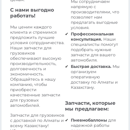
Мы сотрудничаем
напрямую с
С нами выгодно
производителями, что
работать!
позволяет нам
предлагать выгодные
Мы ценим каждого
условия.
клиента и стремимся
Профессиональная
предложить лучшие
консультация.
Наши
условия сотрудничества.
специалисты помогут
Наши запчасти для
подобрать нужные
грузовиков
запчасти для вашего
обеспечивают высокую
автомобиля.
производительность,
Быстрая доставка.
Мы
долговечность и
организуем
экономичность.
оперативную
Обращайтесь в нашу
доставку по Алматы и
компанию, чтобы
Казахстану.
приобрести
качественные запчасти
для грузовых
Запчасти, которые
автомобилей.
мы предлагаем:
Запчасти для грузовиков
Пневмобаллоны
для
с доставкой по Алматы и
надежной работы
всему Казахстану!