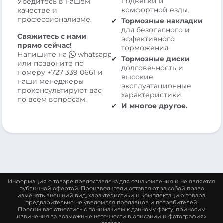
подвески и
Убедитесь в нашем
комфортной езды.
качестве и
профессионализме.
Тормозные накладки
для безопасного и
Свяжитесь с нами
эффективного
прямо сейчас!
торможения.
Напишите на
whatsapp
Тормозные диски
или позвоните по
долговечность и
номеру
+727 339 0661
и
высокие
наши менеджеры
эксплуатационные
проконсультируют вас
характеристики.
по всем вопросам.
И многое другое.
Информация о товаре предоставлена для ознакомления и не является
публичной офертой. Производители оставляют за собой право
изменять внешний вид, характеристики и комплектацию товара,
предварительно не уведомляя продавцов и потребителей.
Просим вас отнестись с пониманием к данному факту, приносим
извинения за возможные неточности в описании и фотографиях