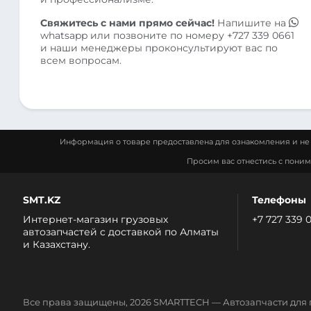
Свяжитесь с нами прямо сейчас!
Напишите на
whatsapp
или позвоните по номеру
+727 339 0661
и наши менеджеры проконсультируют вас по
всем вопросам.
Информация о товаре предоставлена для ознакомления и не 
Просим вас отнестись с пони
SMT.KZ
Телефоны
Интернет-магазин грузовых
+7 727 339 
автозапчастей c доставкой по Алматы
и Казахстану.
Все права защищены, 2026 SMARTTECH — Автозапчасти для 