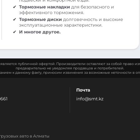
Тормозные накладки
для безопасного и
эффективного торможения.
Тормозные диски
долговечность и высокие
эксплуатационные характеристики.
И многое другое.
является публичной офертой. Производители оставляют за собой право из
предварительно не уведомляя продавцов и потребителей.
манием к данному факту, приносим извинения за возможные неточности в оп
Почта
0661
info@smt.kz
грузовых авто в Алматы