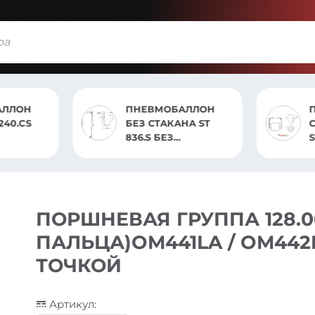
АЛЛОН
ПНЕВМОБАЛЛОН
240.CS
БЕЗ СТАКАНА ST
836.S БЕЗ
S
ОТБОЙНИКА DAF
105/98/85
ПОРШНЕВАЯ ГРУППА 128.0
ПАЛЬЦА)OM441LA / OM442L
ТОЧКОЙ
Артикул: