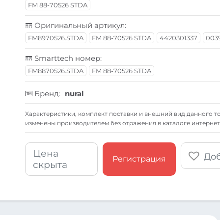
FM 88-70526 STDA
Оригинальный артикул:
FM8970526.STDA
FM 88-70526 STDA
4420301337
003
Smarttech номер:
FM8870526.STDA
FM 88-70526 STDA
Бренд:
nural
Xарактеристики, комплект поставки и внешний вид данного то
изменены производителем без отражения в каталоге интернет
Цена
Доб
Регистрация
скрыта