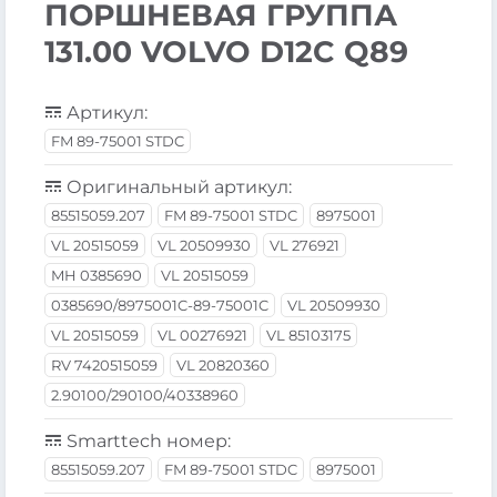
ПОРШНЕВАЯ ГРУППА
131.00 VOLVO D12C Q89
Артикул:
FM 89-75001 STDC
Оригинальный артикул:
85515059.207
FM 89-75001 STDC
8975001
VL 20515059
VL 20509930
VL 276921
MH 0385690
VL 20515059
0385690/8975001C-89-75001C
VL 20509930
VL 20515059
VL 00276921
VL 85103175
RV 7420515059
VL 20820360
2.90100/290100/40338960
Smarttech номер:
85515059.207
FM 89-75001 STDC
8975001