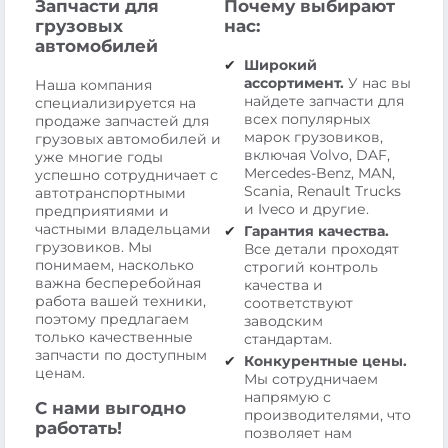
Запчасти для
Почему выбирают
грузовых
нас:
автомобилей
Широкий
ассортимент.
У нас вы
Наша компания
найдете запчасти для
специализируется на
всех популярных
продаже запчастей для
марок грузовиков,
грузовых автомобилей и
включая Volvo, DAF,
уже многие годы
Mercedes-Benz, MAN,
успешно сотрудничает с
Scania, Renault Trucks
автотранспортными
и Iveco и другие.
предприятиями и
частными владельцами
Гарантия качества.
грузовиков. Мы
Все детали проходят
понимаем, насколько
строгий контроль
важна бесперебойная
качества и
работа вашей техники,
соответствуют
поэтому предлагаем
заводским
только качественные
стандартам.
запчасти по доступным
Конкурентные цены.
ценам.
Мы сотрудничаем
напрямую с
С нами выгодно
производителями, что
работать!
позволяет нам