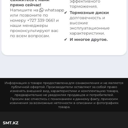
эффективного
прямо сейчас!
торможения.
Напишите на
whatsapp
Тормозные диски
или позвоните по
долговечность и
номеру
+727 339 0661
и
высокие
наши менеджеры
эксплуатационные
проконсультируют вас
характеристики.
по всем вопросам.
И многое другое.
Информация о товаре предоставлена для ознакомления и не является
публичной офертой. Производители оставляют за собой право
изменять внешний вид, характеристики и комплектацию товара,
предварительно не уведомляя продавцов и потребителей.
Просим вас отнестись с пониманием к данному факту, приносим
извинения за возможные неточности в описании и фотографиях
товара.
SMT.KZ