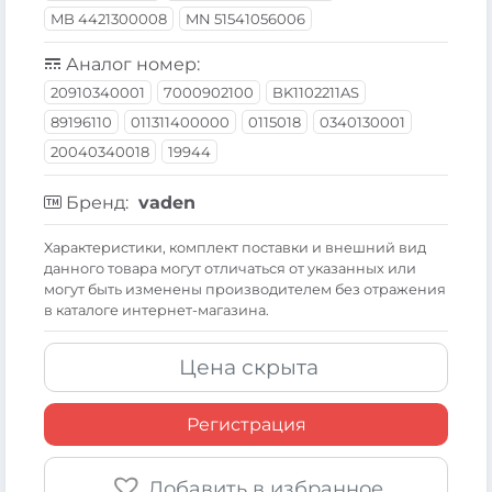
MB 4421300008
MN 51541056006
Аналог номер:
20910340001
7000902100
BK1102211AS
89196110
011311400000
0115018
0340130001
20040340018
19944
Бренд:
vaden
Xарактеристики, комплект поставки и внешний вид
данного товара могут отличаться от указанных или
могут быть изменены производителем без отражения
в каталоге интернет-магазина.
Цена скрыта
Регистрация
Добавить в избранное