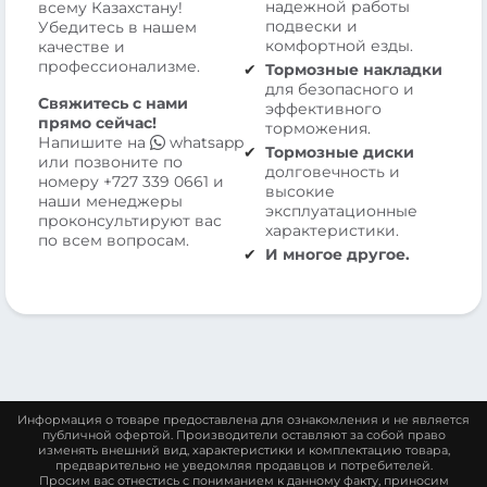
надежной работы
всему Казахстану!
подвески и
Убедитесь в нашем
комфортной езды.
качестве и
профессионализме.
Тормозные накладки
для безопасного и
Свяжитесь с нами
эффективного
прямо сейчас!
торможения.
Напишите на
whatsapp
Тормозные диски
или позвоните по
долговечность и
номеру
+727 339 0661
и
высокие
наши менеджеры
эксплуатационные
проконсультируют вас
характеристики.
по всем вопросам.
И многое другое.
Информация о товаре предоставлена для ознакомления и не является
публичной офертой. Производители оставляют за собой право
изменять внешний вид, характеристики и комплектацию товара,
предварительно не уведомляя продавцов и потребителей.
Просим вас отнестись с пониманием к данному факту, приносим