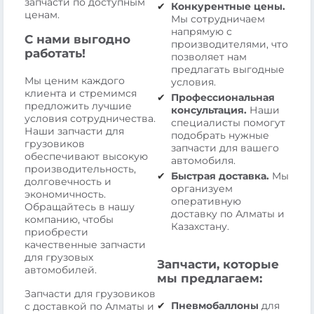
запчасти по доступным
Конкурентные цены.
ценам.
Мы сотрудничаем
напрямую с
С нами выгодно
производителями, что
работать!
позволяет нам
предлагать выгодные
Мы ценим каждого
условия.
клиента и стремимся
Профессиональная
предложить лучшие
консультация.
Наши
условия сотрудничества.
специалисты помогут
Наши запчасти для
подобрать нужные
грузовиков
запчасти для вашего
обеспечивают высокую
автомобиля.
производительность,
Быстрая доставка.
Мы
долговечность и
организуем
экономичность.
оперативную
Обращайтесь в нашу
доставку по Алматы и
компанию, чтобы
Казахстану.
приобрести
качественные запчасти
для грузовых
Запчасти, которые
автомобилей.
мы предлагаем:
Запчасти для грузовиков
Пневмобаллоны
для
с доставкой по Алматы и