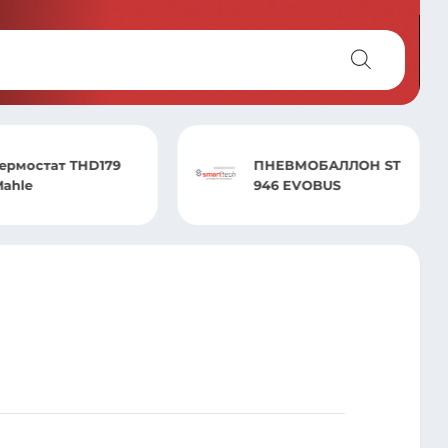
ПНЕВМОБАЛЛОН
ПНЕВМОБАЛЛОН ST
БЕЗ СТАКАНА ST
946 EVOBUS
792.S01 (M16X1.5)DAF
75CF/85CF/95XF НА
ЛЕНИВЕЦ