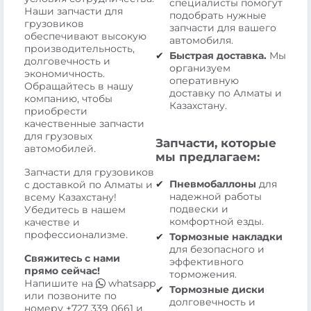
специалисты помогут
Наши запчасти для
подобрать нужные
грузовиков
запчасти для вашего
обеспечивают высокую
автомобиля.
производительность,
Быстрая доставка.
Мы
долговечность и
организуем
экономичность.
оперативную
Обращайтесь в нашу
доставку по Алматы и
компанию, чтобы
Казахстану.
приобрести
качественные запчасти
для грузовых
Запчасти, которые
автомобилей.
мы предлагаем:
Запчасти для грузовиков
Пневмобаллоны
для
с доставкой по Алматы и
надежной работы
всему Казахстану!
подвески и
Убедитесь в нашем
комфортной езды.
качестве и
профессионализме.
Тормозные накладки
для безопасного и
Свяжитесь с нами
эффективного
прямо сейчас!
торможения.
Напишите на
whatsapp
Тормозные диски
или позвоните по
долговечность и
номеру
+727 339 0661
и