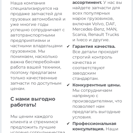
ассортимент.
У нас вы
Наша компания
найдете запчасти для
специализируется на
всех популярных
продаже запчастей для
марок грузовиков,
грузовых автомобилей и
включая Volvo, DAF,
уже многие годы
Mercedes-Benz, MAN,
успешно сотрудничает с
Scania, Renault Trucks
автотранспортными
и Iveco и другие.
предприятиями и
частными владельцами
Гарантия качества.
грузовиков. Мы
Все детали проходят
понимаем, насколько
строгий контроль
важна бесперебойная
качества и
работа вашей техники,
соответствуют
поэтому предлагаем
заводским
только качественные
стандартам.
запчасти по доступным
Конкурентные цены.
ценам.
Мы сотрудничаем
напрямую с
С нами выгодно
производителями, что
работать!
позволяет нам
предлагать выгодные
Мы ценим каждого
условия.
клиента и стремимся
Профессиональная
предложить лучшие
консультация.
Наши
условия сотрудничества.